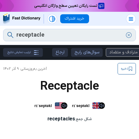
تست رایگان تعیین سطح واژگان انگلیسی
خرید اشتراک
مترادف و متضاد
سوال‌های رایج
ارجاع
ترتیب نمایش نتایج
آخرین به‌روزرسانی:
۹ آذر ۱۴۰۲
ذخیره
Receptacle
rɪˈseptəkl
rɪˈseptəkl
receptacles
شکل جمع: