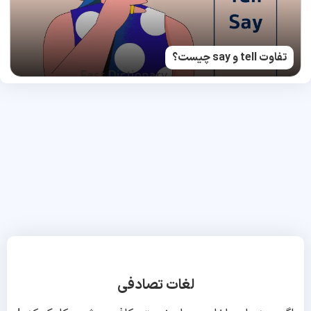
تفاوت tell و say چیست؟
لغات تصادفی