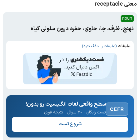
معنی receptacle
noun
نهنج، ظرف، جا، حاوی، حفره درون سلولی گیاه
تبلیغات
(تبلیغات را حذف کنید)
سطح واقعی لغات انگلیسیت رو بدون!
CEFR
تست رایگان · ۳۰ سوال · نتیجه فوری
شروع تست