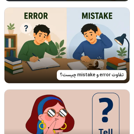
تفاوت error و mistake چیست؟