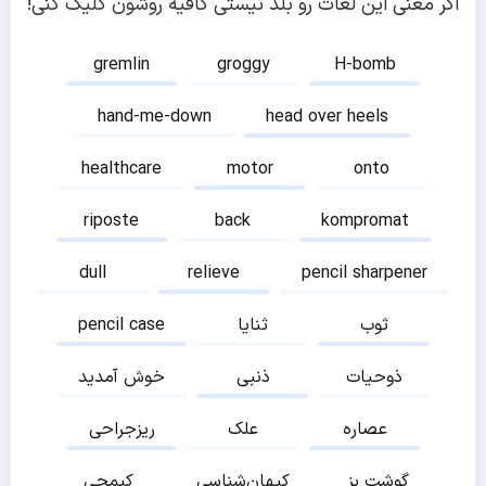
اگر معنی این لغات رو بلد نیستی کافیه روشون کلیک کنی!
gremlin
groggy
H-bomb
hand-me-down
head over heels
healthcare
motor
onto
riposte
back
kompromat
dull
relieve
pencil sharpener
ثوب
ثنایا
pencil case
ذوحیات
ذنبی
خوش آمدید
عصاره
علک
ریزجراحی
گوشت بز
کیهان‌شناسی
کیمچی