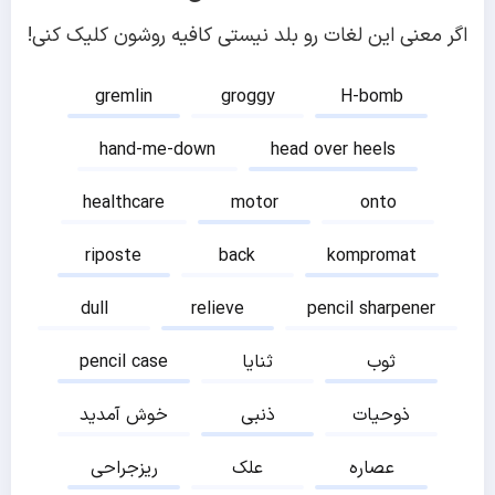
اگر معنی این لغات رو بلد نیستی کافیه روشون کلیک کنی!
gremlin
groggy
H-bomb
hand-me-down
head over heels
healthcare
motor
onto
riposte
back
kompromat
dull
relieve
pencil sharpener
ثوب
ثنایا
pencil case
ذوحیات
ذنبی
خوش آمدید
عصاره
علک
ریزجراحی