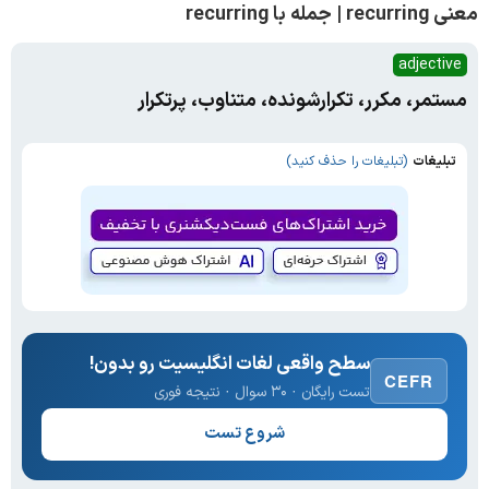
معنی recurring | جمله با recurring
adjective
مستمر، مکرر، تکرارشونده، متناوب، پرتکرار
تبلیغات
(تبلیغات را حذف کنید)
سطح واقعی لغات انگلیسیت رو بدون!
CEFR
تست رایگان · ۳۰ سوال · نتیجه فوری
شروع تست