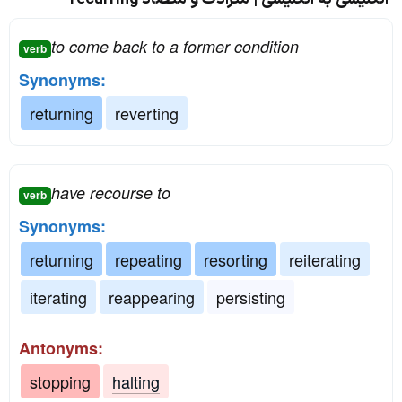
to come back to a former condition
verb
Synonyms:
returning
reverting
have recourse to
verb
Synonyms:
returning
repeating
resorting
reiterating
iterating
reappearing
persisting
Antonyms:
stopping
halting