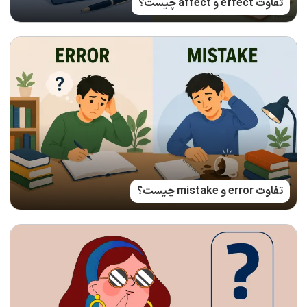
تفاوت effect و affect چیست؟
تفاوت error و mistake چیست؟