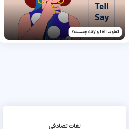
تفاوت tell و say چیست؟
لغات تصادفی