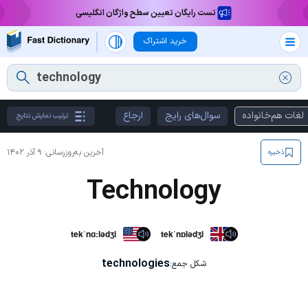
تست رایگان تعیین سطح واژگان انگلیسی
خرید اشتراک
لغات هم‌خانواده
سوال‌های رایج
ارجاع
ترتیب نمایش نتایج
آخرین به‌روزرسانی:
۹ آذر ۱۴۰۲
ذخیره
Technology
tekˈnɑːlədʒi
tekˈnɒlədʒi
technologies
شکل جمع: