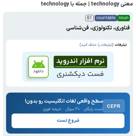
معنی technology | جمله با technology
countable
noun
B1
فناوری، تکنولوژی، فن‌شناسی
تبلیغات
(تبلیغات را حذف کنید)
سطح واقعی لغات انگلیسیت رو بدون!
CEFR
تست رایگان · ۳۰ سوال · نتیجه فوری
شروع تست