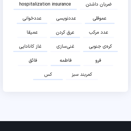
ضربان داشتن
hospitalization insurance
عموقلی
عددنویسی
عددخوانی
عدد مرکب
عرق کردن
عمیقا
کره‌ی جنوبی
غنی‌سازی
غاز کانادایی
فرو
فاطمه
فائق
کمربند سبز
کس