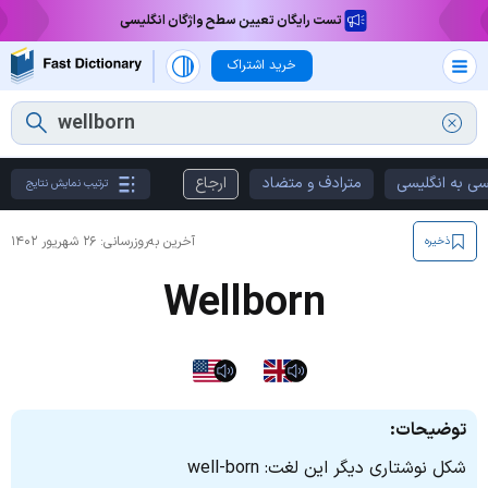
تست رایگان تعیین سطح واژگان انگلیسی
خرید اشتراک
سی به انگلیسی
مترادف و متضاد
ارجاع
ترتیب نمایش نتایج
آخرین به‌روزرسانی:
۲۶ شهریور ۱۴۰۲
ذخیره
Wellborn
توضیحات:
شکل نوشتاری دیگر این لغت: well-born