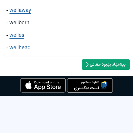
-
wellaway
- wellborn
-
welles
-
wellhead
پیشنهاد بهبود معانی