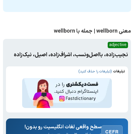
معنی wellborn | جمله با wellborn
adjective
نجیب‌زاده، بااصل‌ونسب، اشراف‌زاده، اصیل، نیک‌زاده
تبلیغات
(تبلیغات را حذف کنید)
سطح واقعی لغات انگلیسیت رو بدون!
CEFR