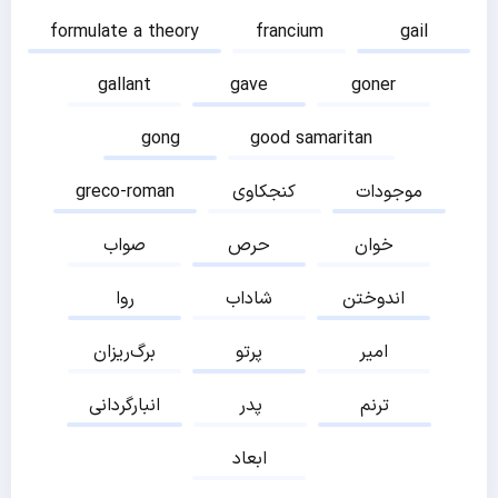
formulate a theory
francium
gail
gallant
gave
goner
gong
good samaritan
موجودات
کنجکاوی
greco-roman
خوان
حرص
صواب
اندوختن
شاداب
روا
امیر
پرتو
برگ‌ریزان
ترنم
پدر
انبارگردانی
ابعاد