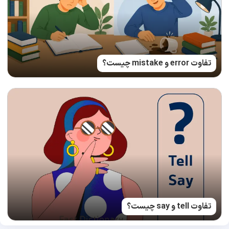
تفاوت error و mistake چیست؟
تفاوت tell و say چیست؟