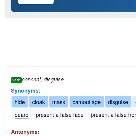
conceal, disguise
verb
Synonyms:
hide
cloak
mask
camouflage
disguise
beard
present a false face
present a false fro
Antonyms: