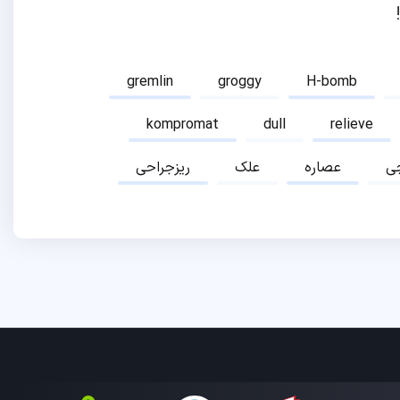
gremlin
groggy
H-bomb
kompromat
dull
relieve
ی
عصاره
علک
ریزجراحی