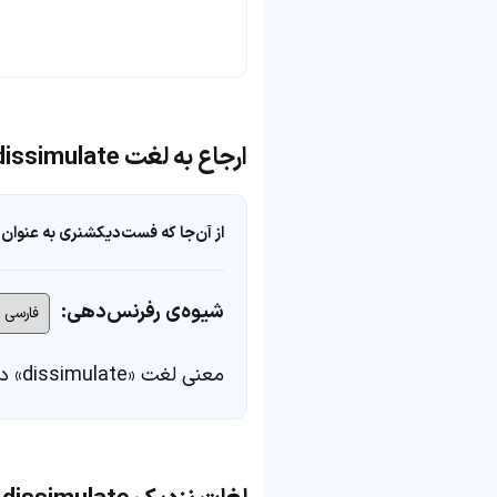
ارجاع به لغت dissimulate
از آن‌جا که فست‌دیکشنری به عنوان 
شیوه‌ی رفرنس‌دهی:
معنی لغت «dissimulate» در