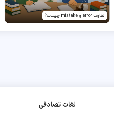
تفاوت error و mistake چیست؟
لغات تصادفی