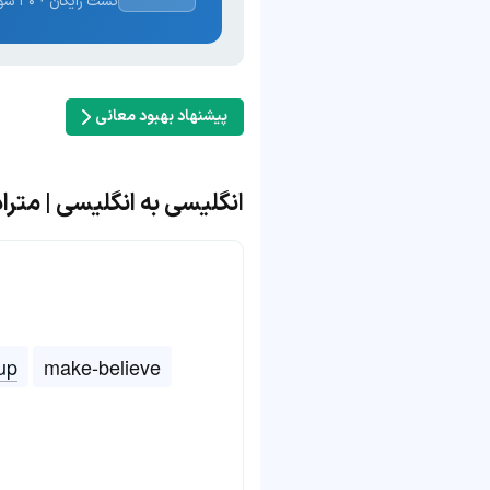
تست رایگان · ۳۰ سوال · نتیجه فوری
پیشنهاد بهبود معانی
انگلیسی به انگلیسی | مترادف و مت
up
make-believe