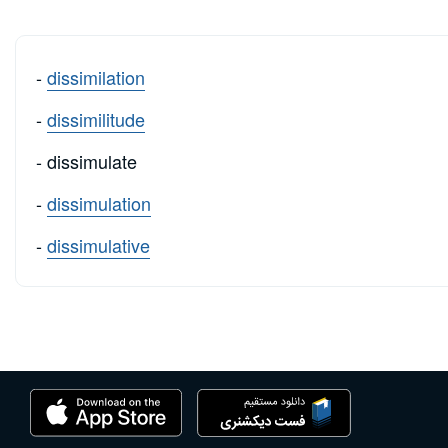
-
dissimilation
-
dissimilitude
- dissimulate
-
dissimulation
-
dissimulative