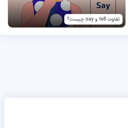
تفاوت tell و say چیست؟