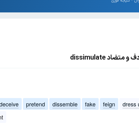
ضاد dissimulate
deceive
pretend
dissemble
fake
feign
dress 
nt