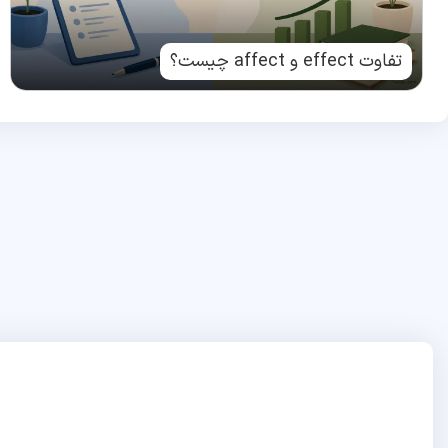
تفاوت effect و affect چیست؟