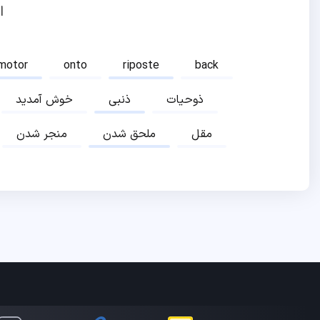
ا
motor
onto
riposte
back
ذوحیات
ذنبی
خوش آمدید
مقل
ملحق شدن
منجر شدن