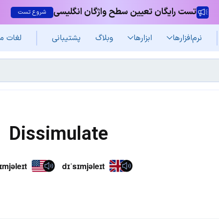
تست رایگان تعیین سطح واژگان انگلیسی
شروع تست
نرم‌افزار‌ها
ابزارها
وبلاگ
پشتیبانی
لغات م
Dissimulate
ɪmjəleɪt
dɪˈsɪmjəleɪt