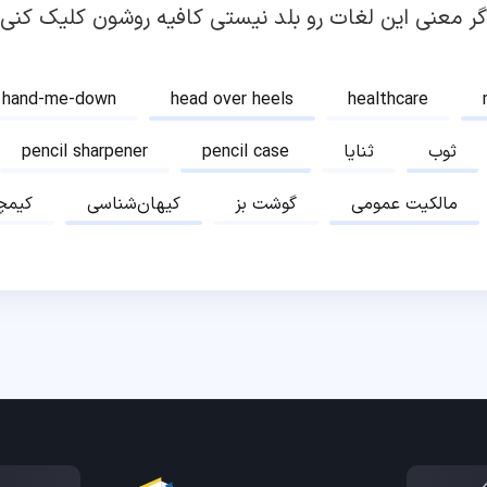
گر معنی این لغات رو بلد نیستی کافیه روشون کلیک کنی!
hand-me-down
head over heels
healthcare
ثوب
ثنایا
pencil case
pencil sharpener
مالکیت عمومی
گوشت بز
کیهان‌شناسی
کیمچ