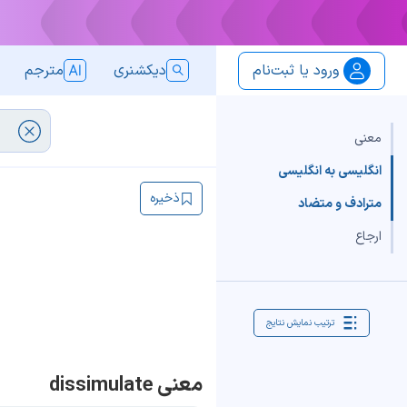
ورود یا ثبت‌نام
دیکشنری
مترجم
معنی
انگلیسی به انگلیسی
ذخیره
مترادف و متضاد
ارجاع
ترتیب نمایش نتایج
معنی dissimulate