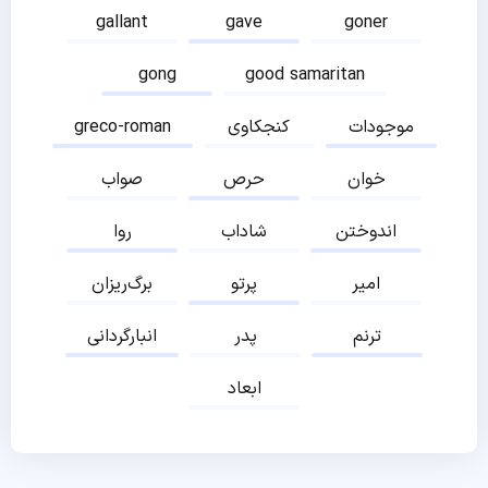
gallant
gave
goner
gong
good samaritan
موجودات
کنجکاوی
greco-roman
خوان
حرص
صواب
اندوختن
شاداب
روا
امیر
پرتو
برگ‌ریزان
ترنم
پدر
انبارگردانی
ابعاد