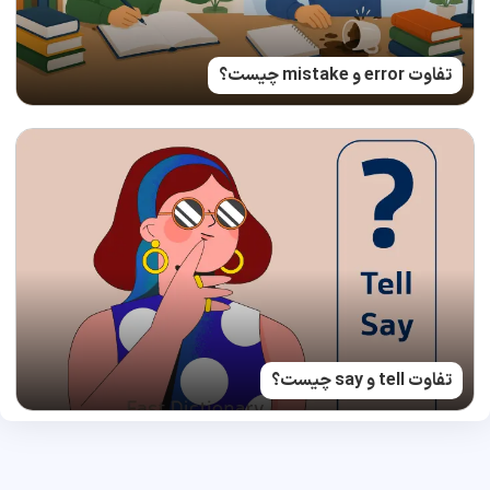
تفاوت error و mistake چیست؟
تفاوت tell و say چیست؟