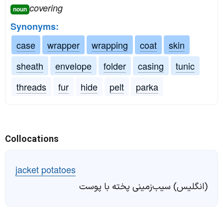
covering
noun
Synonyms:
case
wrapper
wrapping
coat
skin
sheath
envelope
folder
casing
tunic
threads
fur
hide
pelt
parka
Collocations
jacket potatoes
(انگلیس) سیب‌زمینی پخته با پوست