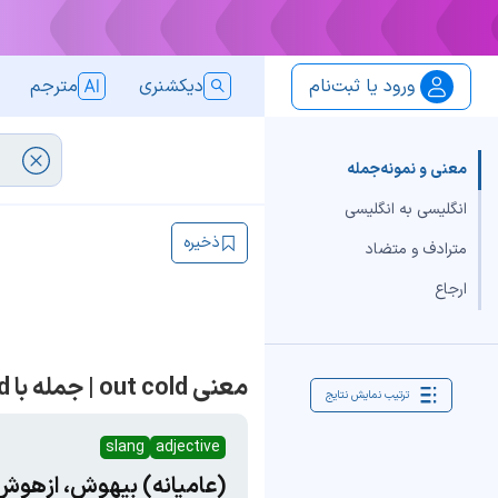
ورود یا ثبت‌نام
دیکشنری
مترجم
معنی و نمونه‌جمله
انگلیسی به انگلیسی
ذخیره
مترادف و متضاد
ارجاع
معنی out cold | جمله با out cold
ترتیب نمایش نتایج
slang
adjective
(عامیانه) بیهوش، ازهوش‌