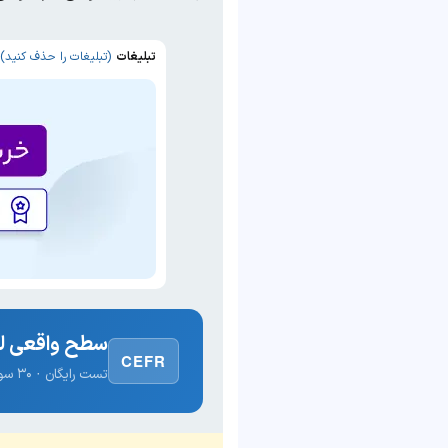
تبلیغات
(تبلیغات را حذف کنید)
سطح واقعی لغ
CEFR
تست رایگان · ۳۰ سوال · نتیجه فوری