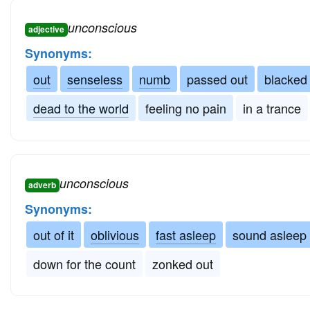
unconscious
adjective
Synonyms:
out
senseless
numb
passed out
blacked
dead to the world
feeling no pain
in a trance
unconscious
adverb
Synonyms:
out of it
oblivious
fast asleep
sound asleep
down for the count
zonked out