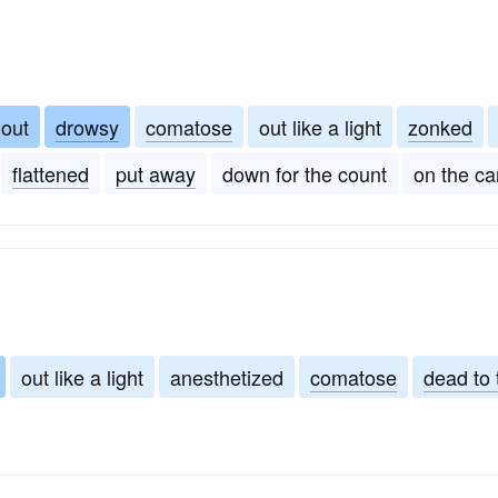
 out
drowsy
comatose
out like a light
zonked
flattened
put away
down for the count
on the c
out like a light
anesthetized
comatose
dead to 