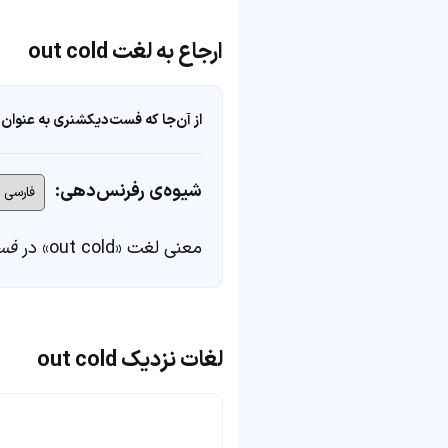
ارجاع به لغت out cold
از آن‌جا که فست‌دیکشنری به عنوان 
شیوه‌ی رفرنس‌دهی:
معنی لغت «out cold» در
فس
لغات نزدیک out cold