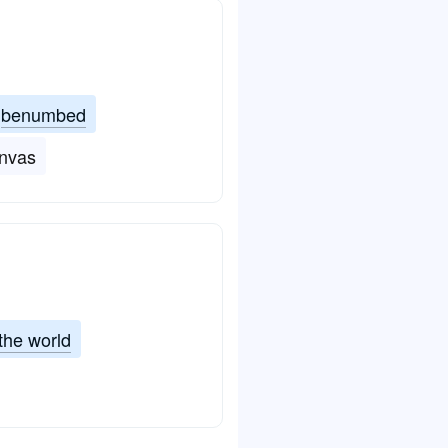
benumbed
anvas
the world