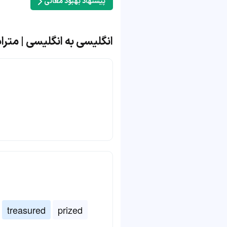
پیشنهاد بهبود معانی
انگلیسی به انگلیسی | مترادف و م
treasured
prized