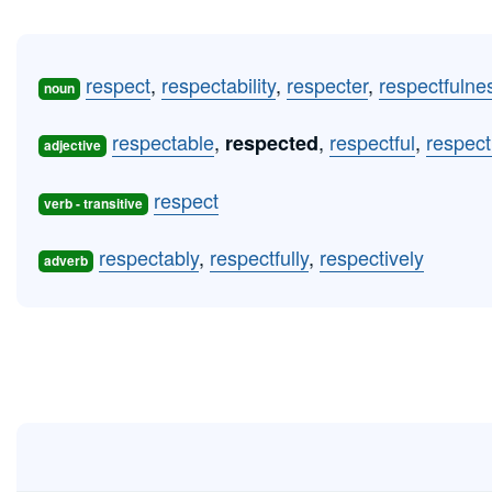
respect
,
respectability
,
respecter
,
respectfulne
noun
respectable
,
,
respectful
,
respect
respected
adjective
respect
verb - transitive
respectably
,
respectfully
,
respectively
adverb