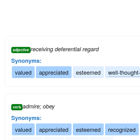
receiving deferential regard
adjective
Synonyms:
valued
appreciated
esteemed
well-thought
admire; obey
verb
Synonyms:
valued
appreciated
esteemed
recognized