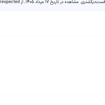
فست‌دیکشنری
. مشاهده در تاریخ ۱۷ مرداد ۱۴۰۵، از https://fastdic.com/word/respected