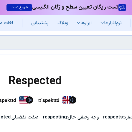
تست رایگان تعیین سطح واژگان انگلیسی
شروع تست
نرم‌افزار‌ها
ابزارها
وبلاگ
پشتیبانی
لغات م
Respected
ˈspektɪd
rɪˈspektɪd
رد:
respects
وجه وصفی حال:
respecting
صفت تفضیلی:
ected