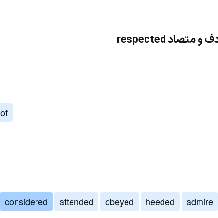
تضاد respected
-of
considered
attended
obeyed
heeded
admire