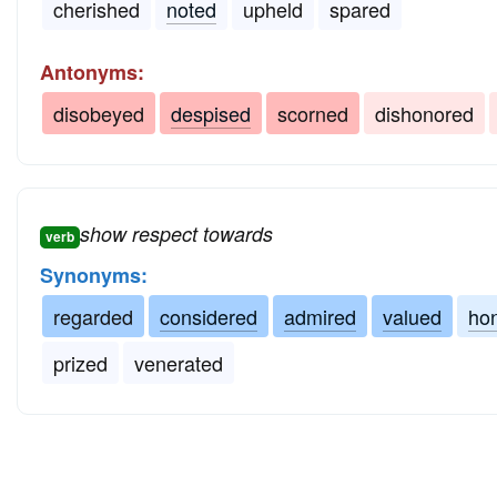
cherished
noted
upheld
spared
Antonyms:
disobeyed
despised
scorned
dishonored
show respect towards
verb
Synonyms:
regarded
considered
admired
valued
ho
prized
venerated