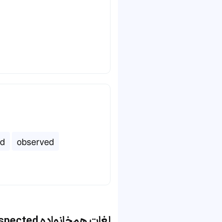
ed
observed
لغات هم‌خانواده respected