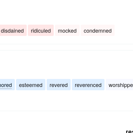
disdained
ridiculed
mocked
condemned
nored
esteemed
revered
reverenced
worshipp