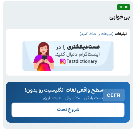
noun
بی‌خوابی
تبلیغات
(تبلیغات را حذف کنید)
سطح واقعی لغات انگلیسیت رو بدون!
CEFR
تست رایگان · ۳۰ سوال · نتیجه فوری
شروع تست