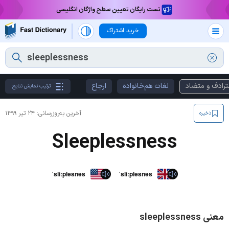
تست رایگان تعیین سطح واژگان انگلیسی
خرید اشتراک
ترادف و متضاد
لغات هم‌خانواده
ارجاع
ترتیب نمایش نتایج
آخرین به‌روزرسانی:
۲۴ تیر ۱۳۹۹
ذخیره
Sleeplessness
ˈsliːpləsnəs
ˈsliːpləsnəs
معنی sleeplessness