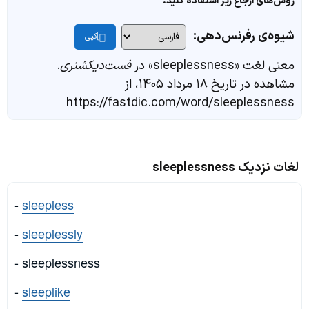
روش‌های ارجاع زیر استفاده کنید.
شیوه‌ی رفرنس‌دهی:
کپی
معنی لغت «sleeplessness» در
فست‌دیکشنری
.
مشاهده در تاریخ ۱۸ مرداد ۱۴۰۵، از
https://fastdic.com/word/sleeplessness
لغات نزدیک sleeplessness
-
sleepless
-
sleeplessly
- sleeplessness
-
sleeplike