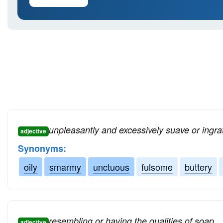
unpleasantly and excessively suave or ingra
adjective
Synonyms:
oily
smarmy
unctuous
fulsome
buttery
resembling or having the qualities of soap
adjective