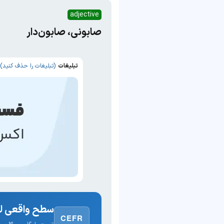
adjective
صابونی، صابون‌دار
تبلیغات
(تبلیغات را حذف کنید)
سطح واقعی لغ
CEFR