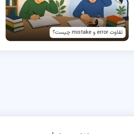
تفاوت error و mistake چیست؟