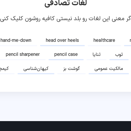
لغات تصادفی
گر معنی این لغات رو بلد نیستی کافیه روشون کلیک کنی!
hand-me-down
head over heels
healthcare
ثوب
ثنایا
pencil case
pencil sharpener
مالکیت عمومی
گوشت بز
کیهان‌شناسی
کیمچ