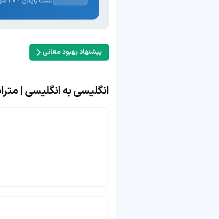
تست رایگان · ۳۰ سوال · نتیجه فوری
پیشنهاد بهبود معانی
انگلیسی به انگلیسی | مترادف 