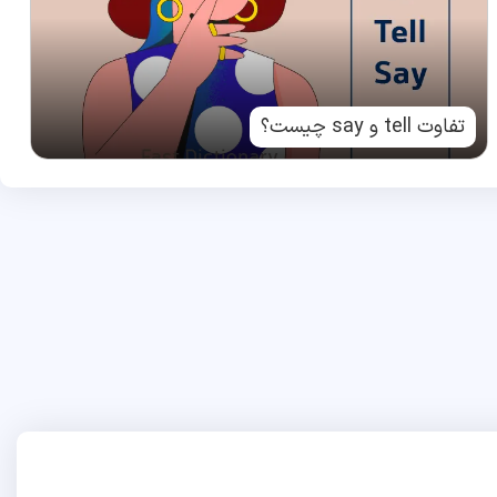
تفاوت tell و say چیست؟