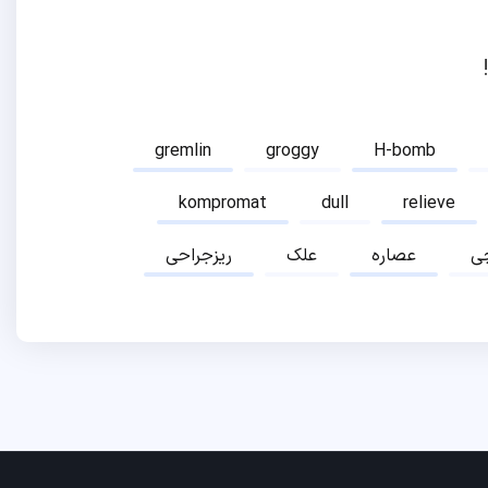
gremlin
groggy
H-bomb
kompromat
dull
relieve
ی
عصاره
علک
ریزجراحی