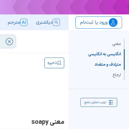
ورود یا ثبت‌نام
دیکشنری
مترجم
معنی
انگلیسی به انگلیسی
ذخیره
مترادف و متضاد
ارجاع
ترتیب نمایش نتایج
معنی soapy