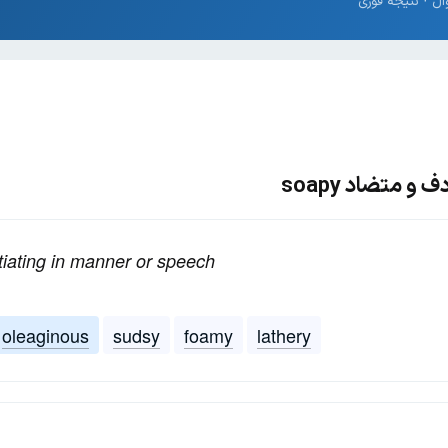
و متضاد soapy
tiating in manner or speech
oleaginous
sudsy
foamy
lathery