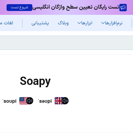
تست رایگان تعیین سطح واژگان انگلیسی
شروع تست
نرم‌افزار‌ها
ابزارها
وبلاگ
پشتیبانی
لغات م
Soapy
ˈsoʊpi
ˈsəʊpi