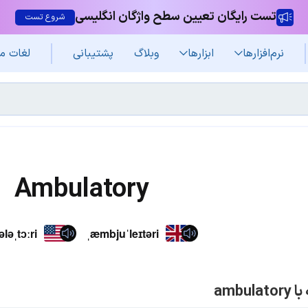
تست رایگان تعیین سطح واژگان انگلیسی
شروع تست
نرم‌افزار‌ها
ابزارها
وبلاگ
پشتیبانی
لغات م
Ambulatory
ləˌtɔːri
ˌæmbjuˈleɪtəri