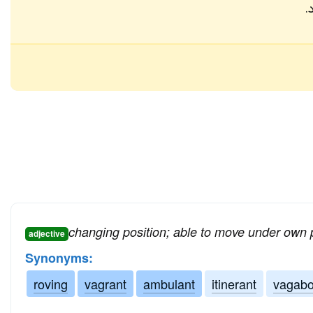
.
changing position; able to move under own
adjective
Synonyms:
roving
vagrant
ambulant
itinerant
vagab