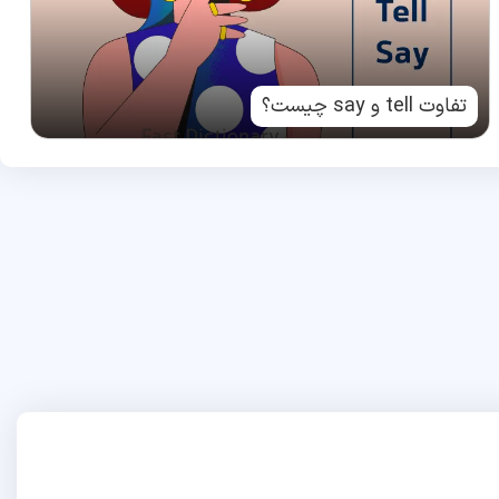
تفاوت tell و say چیست؟