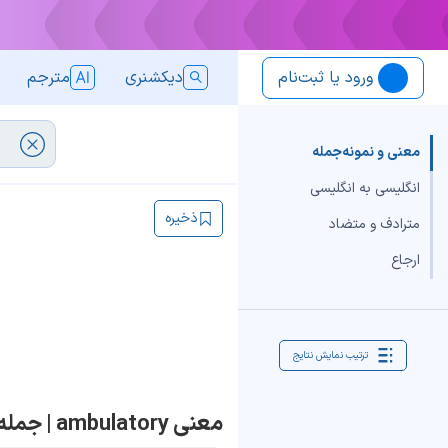
ورود یا ثبت‌نام
دیکشنری
مترجم
معنی و نمونه‌جمله
انگلیسی به انگلیسی
ذخیره
مترادف و متضاد
ارجاع
ترتیب نمایش نتایج
معنی ambulatory | جمله با ambulatory