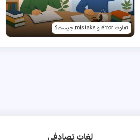
تفاوت error و mistake چیست؟
لغات تصادفی