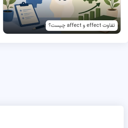
تفاوت effect و affect چیست؟