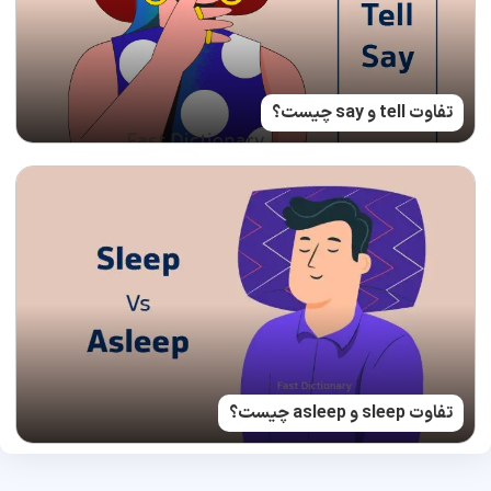
تفاوت tell و say چیست؟
تفاوت sleep و asleep چیست؟