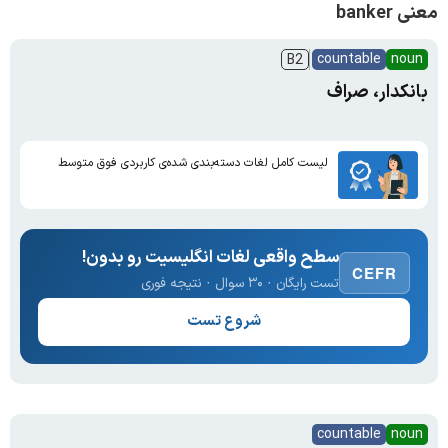
معنی banker
countable
noun
B2
بانکدار، صراف
لیست کامل لغات دسته‌بندی شده‌ی کاربردی فوق متوسط
سطح واقعی لغات انگلیسیت رو بدون!
CEFR
تست رایگان · ۳۰ سوال · نتیجه فوری
شروع تست
countable
noun