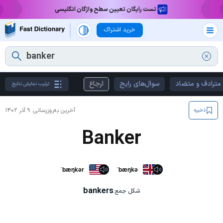
تست رایگان تعیین سطح واژگان انگلیسی
خرید اشتراک
مترادف و متضاد
سوال‌های رایج
ارجاع
ترتیب نمایش نتایج
آخرین به‌روزرسانی:
۹ آذر ۱۴۰۲
ذخیره
Banker
ˈbæŋkər
ˈbæŋkə
bankers
شکل جمع: