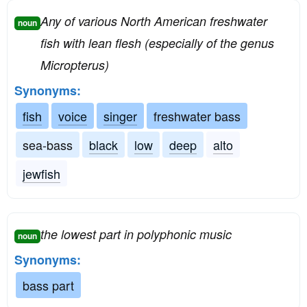
Any of various North American freshwater
noun
fish with lean flesh (especially of the genus
Micropterus)
Synonyms:
fish
voice
singer
freshwater bass
sea-bass
black
low
deep
alto
jewfish
the lowest part in polyphonic music
noun
Synonyms:
bass part