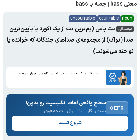
معنی bass | جمله با bass
uncountable
countable
noun
نت باس (بم‌ترین نت از یک آکورد یا پایین‌ترین
موسیقی
صدا (نواک) از مجموعه‌ی صداهای چند‌گانه که خوانده یا
نواخته می‌شوند.)
لیست کامل لغات دسته‌بندی شده‌ی کاربردی فوق متوسط
سطح واقعی لغات انگلیسیت رو بدون!
CEFR
تست رایگان · ۳۰ سوال · نتیجه فوری
شروع تست