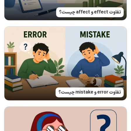
تفاوت effect و affect چیست؟
تفاوت error و mistake چیست؟