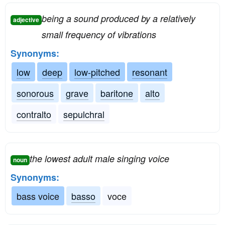
being a sound produced by a relatively
adjective
small frequency of vibrations
Synonyms:
low
deep
low-pitched
resonant
sonorous
grave
baritone
alto
contralto
sepulchral
the lowest adult male singing voice
noun
Synonyms:
bass voice
basso
voce