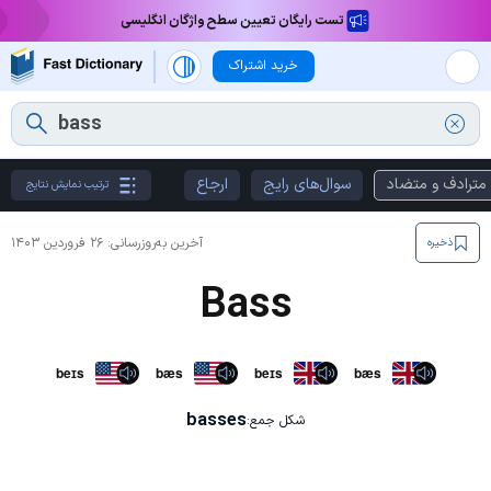
تست رایگان تعیین سطح واژگان انگلیسی
خرید اشتراک
مترادف و متضاد
سوال‌های رایج
ارجاع
ترتیب نمایش نتایج
آخرین به‌روزرسانی:
۲۶ فروردین ۱۴۰۳
ذخیره
Bass
beɪs
bæs
beɪs
bæs
basses
شکل جمع: