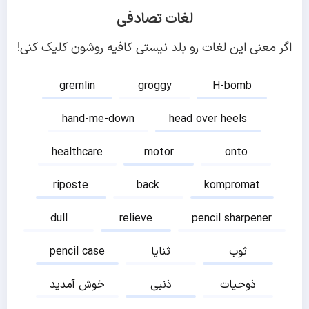
لغات تصادفی
اگر معنی این لغات رو بلد نیستی کافیه روشون کلیک کنی!
gremlin
groggy
H-bomb
hand-me-down
head over heels
healthcare
motor
onto
riposte
back
kompromat
dull
relieve
pencil sharpener
ثوب
ثنایا
pencil case
ذوحیات
ذنبی
خوش آمدید