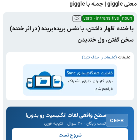
معنی giggle | جمله با giggle
verb - intransitive
noun
C2
با خنده اظهار داشتن، با نفس بریده‌بریده (در اثر خنده)
سخن گفتن، ول خندیدن
تبلیغات
(تبلیغات را حذف کنید)
سطح واقعی لغات انگلیسیت رو بدون!
CEFR
تست رایگان · ۳۰ سوال · نتیجه فوری
شروع تست