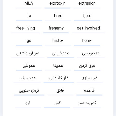
MLA
exotoxin
extrusion
fa
fired
fjord
free-living
frenemy
get involved
go
histo-
hom-
عددنویسی
عددخوانی
ضربان داشتن
عرق کردن
عمیقا
عموقلی
غنی‌سازی
غاز کانادایی
عدد مرکب
فاطمه
فائق
کره‌ی جنوبی
کمربند سبز
کس
فرو