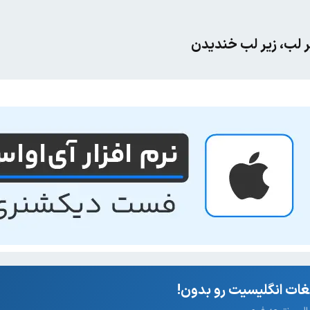
یر لب، زیر لب خندیدن
ات انگلیسیت رو بدون!