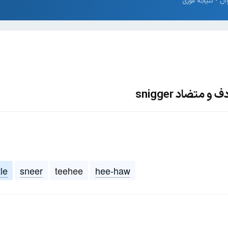
متضاد snigger
le
sneer
teehee
hee-haw