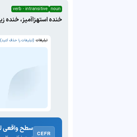
verb - intransitive
noun
خنده استهزا‌آمیز، خنده ز
تبلیغات
(تبلیغات را حذف کنید)
سطح واقعی لغ
CEFR