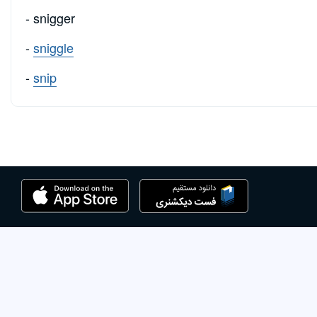
- snigger
-
sniggle
-
snip