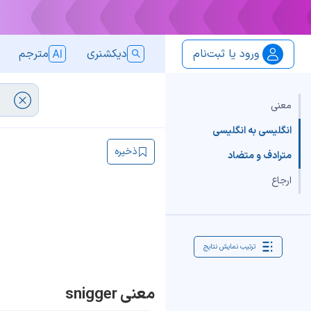
ورود یا ثبت‌نام
دیکشنری
مترجم
معنی
انگلیسی به انگلیسی
ذخیره
مترادف و متضاد
ارجاع
ترتیب نمایش نتایج
معنی snigger