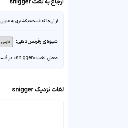
ارجاع به لغت snigger
از آن‌جا که فست‌دیکشنری به عنوان 
شیوه‌ی رفرنس‌دهی:
معنی لغت «snigger» در
فست
لغات نزدیک snigger