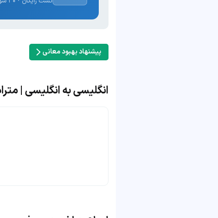
تست رایگان · ۳۰ سوال · نتیجه فوری
پیشنهاد بهبود معانی
انگلیسی به انگلیسی | مترادف و 