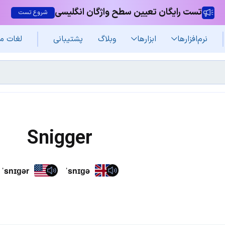
تست رایگان تعیین سطح واژگان انگلیسی
شروع تست
نرم‌افزار‌ها
ابزارها
وبلاگ
پشتیبانی
لغات م
Snigger
ˈsnɪɡər
ˈsnɪɡə