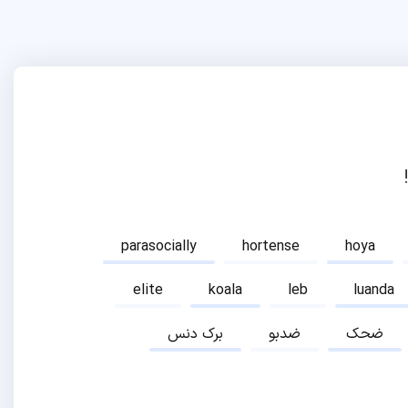
parasocially
hortense
hoya
elite
koala
leb
luanda
ضحک
ضدبو
برک دنس