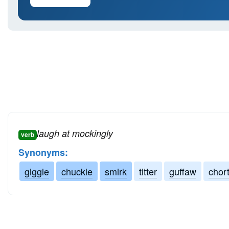
laugh at mockingly
verb
Synonyms:
giggle
chuckle
smirk
titter
guffaw
chort