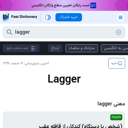
تست رایگان تعیین سطح واژگان انگلیسی
خرید اشتراک
سی به انگلیسی
مترادف و متضاد
ارجاع
ترتیب نمایش نتایج
آخرین به‌روزرسانی:
۱۹ اسفند ۱۳۹۸
ذخیره
Lagger
معنی lagger
noun
(شخص یا دستگاه) کندکار، از قافله عقب