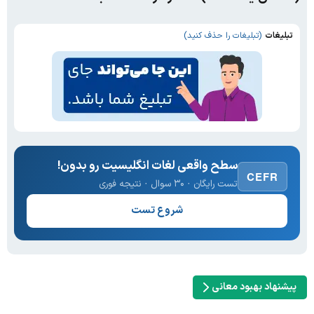
تبلیغات
(تبلیغات را حذف کنید)
سطح واقعی لغات انگلیسیت رو بدون!
CEFR
تست رایگان · ۳۰ سوال · نتیجه فوری
شروع تست
پیشنهاد بهبود معانی