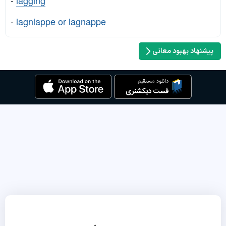
-
lagging
-
lagniappe or lagnappe
پیشنهاد بهبود معانی