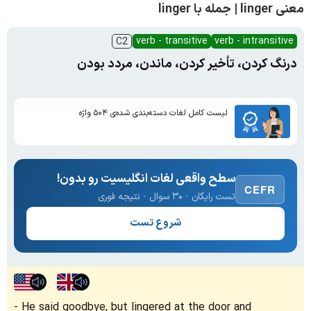
معنی linger | جمله با linger
verb - transitive
verb - intransitive
C2
درنگ کردن، تأخیر کردن، ماندن، مردد بودن
لیست کامل لغات دسته‌بندی شده‌ی ۵۰۴ واژه
سطح واقعی لغات انگلیسیت رو بدون!
CEFR
تست رایگان · ۳۰ سوال · نتیجه فوری
شروع تست
He said goodbye, but lingered at the door and