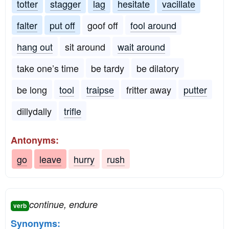
totter
stagger
lag
hesitate
vacillate
falter
put off
goof off
fool around
hang out
sit around
wait around
take one’s time
be tardy
be dilatory
be long
tool
traipse
fritter away
putter
dillydally
trifle
Antonyms:
go
leave
hurry
rush
continue, endure
verb
Synonyms: