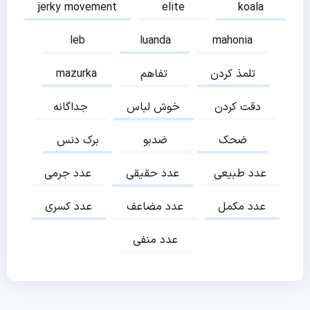
jerky movement
elite
koala
leb
luanda
mahonia
تلمذ کردن
تفاهم
mazurka
دقت کردن
خوش لباس
جداگانه
ضحک
ضدبو
برک دنس
عدد طبیعی
عدد حقیقی
عدد جرمی
عدد مکمل
عدد مضاعف
عدد کسری
عدد منفی