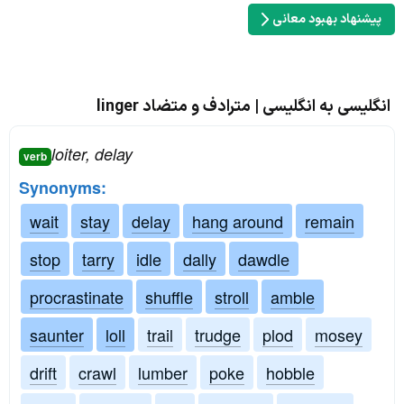
پیشنهاد بهبود معانی
انگلیسی به انگلیسی | مترادف و متضاد linger
loiter, delay
verb
Synonyms:
wait
stay
delay
hang around
remain
stop
tarry
idle
dally
dawdle
procrastinate
shuffle
stroll
amble
saunter
loll
trail
trudge
plod
mosey
drift
crawl
lumber
poke
hobble