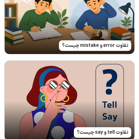
تفاوت error و mistake چیست؟
تفاوت tell و say چیست؟