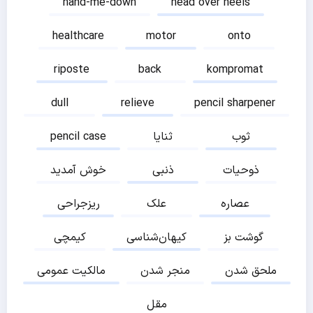
hand-me-down
head over heels
healthcare
motor
onto
riposte
back
kompromat
dull
relieve
pencil sharpener
ثوب
ثنایا
pencil case
ذوحیات
ذنبی
خوش آمدید
عصاره
علک
ریزجراحی
گوشت بز
کیهان‌شناسی
کیمچی
ملحق شدن
منجر شدن
مالکیت عمومی
مقل