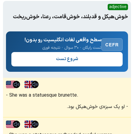
adjective
خوش‌هیکل و قد‌بلند، خوش‌قامت، رعنا، خوش‌ریخت
سطح واقعی لغات انگلیسیت رو بدون!
CEFR
تست رایگان · ۳۰ سوال · نتیجه فوری
شروع تست
She was a statuesque brunette.
او یک سبزه‌ی خوش‌هیکل بود.