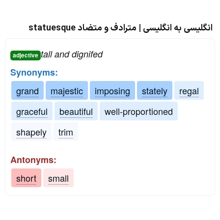
انگلیسی به انگلیسی | مترادف و متضاد statuesque
tall and dignifed
adjective
Synonyms:
grand
majestic
imposing
stately
regal
graceful
beautiful
well-proportioned
shapely
trim
Antonyms:
short
small