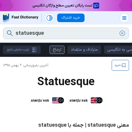
تست رایگان تعیین سطح واژگان انگلیسی
خرید اشتراک
سی به انگلیسی
مترادف و متضاد
ارجاع
ترتیب نمایش نتایج
آخرین به‌روزرسانی:
۲ بهمن ۱۳۹۸
ذخیره
Statuesque
ˌstætʃuˈesk
ˌstætʃuˈesk
معنی statuesque | جمله با statuesque