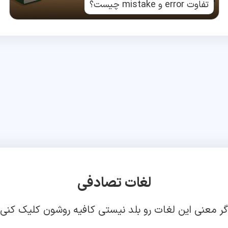
تفاوت error و mistake چیست؟
لغات تصادفی
گر معنی این لغات رو بلد نیستی کافیه روشون کلیک کنی!