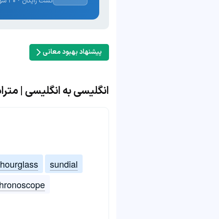
تست رایگان · ۳۰ سوال · نتیجه فوری
پیشنهاد بهبود معانی
انگلیسی به انگلیسی | مترادف و م
hourglass
sundial
hronoscope