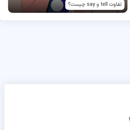
تفاوت tell و say چیست؟