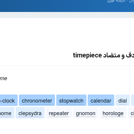
تضاد timepiece
ime
-clock
chronometer
stopwatch
calendar
dial
nome
clepsydra
repeater
gnomon
horologe
c