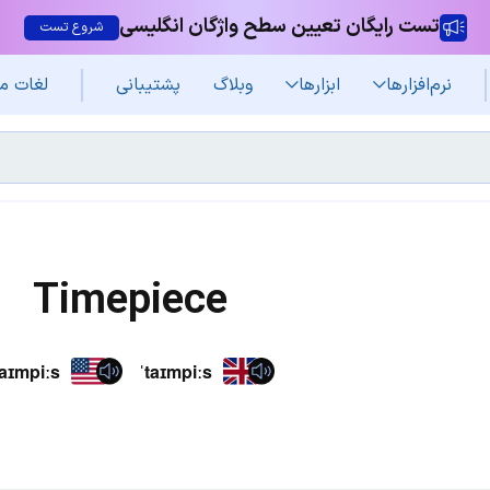
تست رایگان تعیین سطح واژگان انگلیسی
شروع تست
نرم‌افزار‌ها
ابزارها
وبلاگ
پشتیبانی
لغات م
Timepiece
taɪmpiːs
ˈtaɪmpiːs