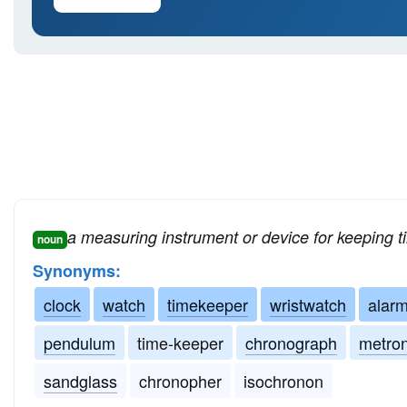
a measuring instrument or device for keeping t
noun
Synonyms:
clock
watch
timekeeper
wristwatch
alarm
pendulum
time-keeper
chronograph
metro
sandglass
chronopher
isochronon