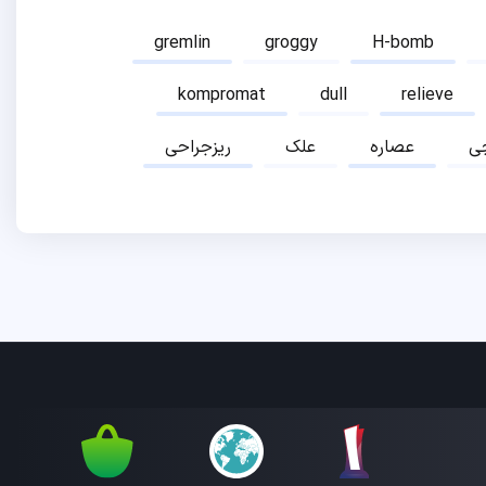
gremlin
groggy
H-bomb
kompromat
dull
relieve
ی
عصاره
علک
ریزجراحی