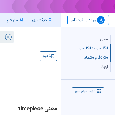
ورود یا ثبت‌نام
دیکشنری
مترجم
معنی
انگلیسی به انگلیسی
ذخیره
مترادف و متضاد
ارجاع
ترتیب نمایش نتایج
معنی timepiece