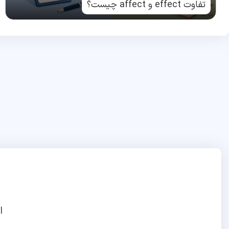
تفاوت effect و affect چیست؟
ا