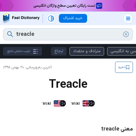
تست رایگان تعیین سطح واژگان انگلیسی
خرید اشتراک
سی به انگلیسی
مترادف و متضاد
ارجاع
ترتیب نمایش نتایج
آخرین به‌روزرسانی:
۲۰ بهمن ۱۳۹۸
ذخیره
Treacle
ˈtriːkl
ˈtriːkl
معنی treacle