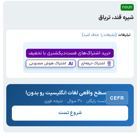
noun
شیره قند، تریاق
تبلیغات
(تبلیغات را حذف کنید)
سطح واقعی لغات انگلیسیت رو بدون!
CEFR
تست رایگان · ۳۰ سوال · نتیجه فوری
شروع تست