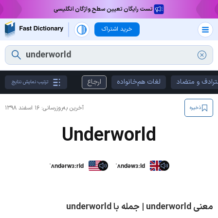
تست رایگان تعیین سطح واژگان انگلیسی
خرید اشتراک
ترادف و متضاد
لغات هم‌خانواده
ارجاع
ترتیب نمایش نتایج
آخرین به‌روزرسانی:
۱۶ اسفند ۱۳۹۸
ذخیره
Underworld
ˈʌndərwɜːrld
ˈʌndəwɜːld
معنی underworld | جمله با underworld