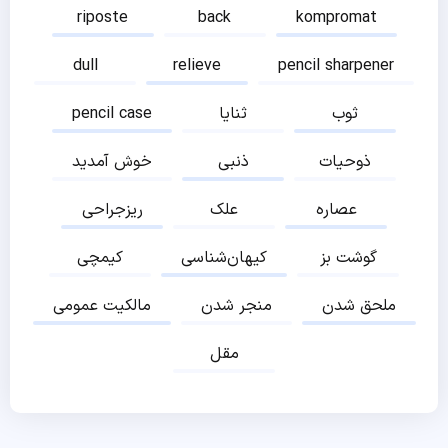
riposte
back
kompromat
dull
relieve
pencil sharpener
ثوب
ثنایا
pencil case
ذوحیات
ذنبی
خوش آمدید
عصاره
علک
ریزجراحی
گوشت بز
کیهان‌شناسی
کیمچی
ملحق شدن
منجر شدن
مالکیت عمومی
مقل