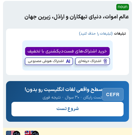
noun
عالم اموات، دنیای تبهکاران و اراذل، زیرین جهان
تبلیغات
(تبلیغات را حذف کنید)
سطح واقعی لغات انگلیسیت رو بدون!
CEFR
تست رایگان · ۳۰ سوال · نتیجه فوری
شروع تست