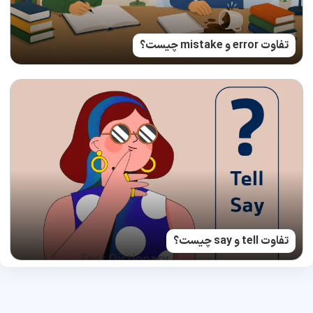
تفاوت error و mistake چیست؟
تفاوت tell و say چیست؟