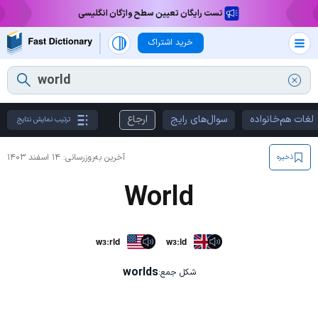
تست رایگان تعیین سطح واژگان انگلیسی
خرید اشتراک
لغات هم‌خانواده
سوال‌های رایج
ارجاع
ترتیب نمایش نتایج
آخرین به‌روزرسانی:
۱۴ اسفند ۱۴۰۳
ذخیره
World
wɜːrld
wɜːld
worlds
شکل جمع: