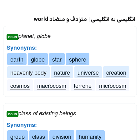
انگلیسی به انگلیسی | مترادف و متضاد world
planet, globe
noun
Synonyms:
earth
globe
star
sphere
heavenly body
nature
universe
creation
cosmos
macrocosm
terrene
microcosm
class of existing beings
noun
Synonyms:
group
class
division
humanity