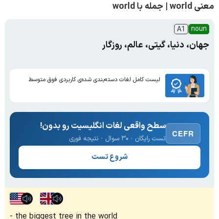
معنی world | جمله با world
noun
A1
جهان، دنیا، گیتی، عالم، روزگار
لیست کامل لغات دسته‌بندی شده‌ی کاربردی فوق متوسط
سطح واقعی لغات انگلیسیت رو بدون!
CEFR
تست رایگان · ۳۰ سوال · نتیجه فوری
شروع تست
the biggest tree in the world