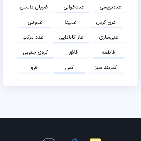
عددنویسی
عددخوانی
ضربان داشتن
عرق کردن
عمیقا
عموقلی
غنی‌سازی
غاز کانادایی
عدد مرکب
فاطمه
فائق
کره‌ی جنوبی
کمربند سبز
کس
فرو