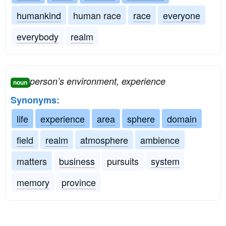
humankind
human race
race
everyone
everybody
realm
person’s environment, experience
noun
Synonyms:
life
experience
area
sphere
domain
field
realm
atmosphere
ambience
matters
business
pursuits
system
memory
province