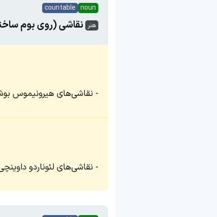
countable
noun
نقاشی (روی بوم ساخته
هنر
نقاشی‌های هیرونیموس بو
نقاشی‌های لئوناردو داوین