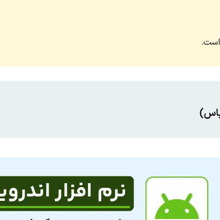
است.
باس)