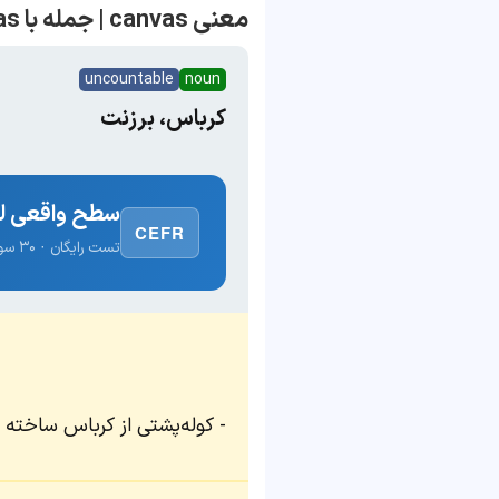
معنی canvas | جمله با canvas
uncountable
noun
کرباس، برزنت
سطح واقعی لغ
CEFR
تست رایگان · ۳۰ سوال · نتیجه فوری
کوله‌پشتی از کرباس ساخته 