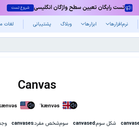
تست رایگان تعیین سطح واژگان انگلیسی
شروع تست
نرم‌افزار‌ها
ابزارها
وبلاگ
پشتیبانی
لغات م
Canvas
kænvəs
ˈkænvəs
canvas
شکل سوم:
canvased
سوم‌شخص مفرد:
canvases
وجه