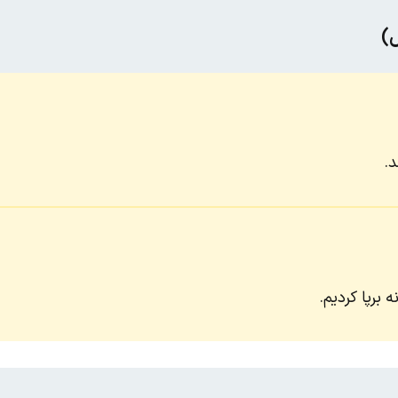
س)
د.
 برپا کردیم.