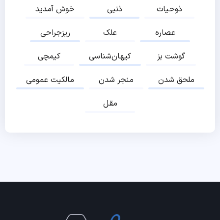
ذوحیات
ذنبی
خوش آمدید
عصاره
علک
ریزجراحی
گوشت بز
کیهان‌شناسی
کیمچی
ملحق شدن
منجر شدن
مالکیت عمومی
مقل