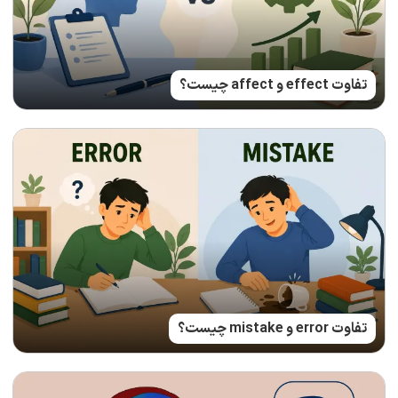
تفاوت effect و affect چیست؟
تفاوت error و mistake چیست؟