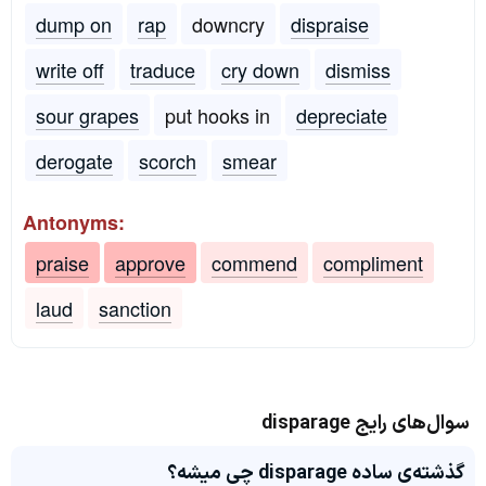
dump on
rap
downcry
dispraise
write off
traduce
cry down
dismiss
sour grapes
put hooks in
depreciate
derogate
scorch
smear
Antonyms:
praise
approve
commend
compliment
laud
sanction
سوال‌های رایج disparage
گذشته‌ی ساده disparage چی میشه؟