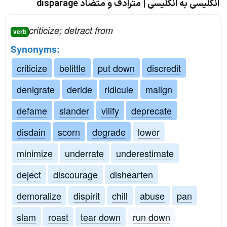
انگلیسی به انگلیسی | مترادف و متضاد disparage
criticize; detract from
verb
Synonyms:
criticize
belittle
put down
discredit
denigrate
deride
ridicule
malign
defame
slander
vilify
deprecate
disdain
scorn
degrade
lower
minimize
underrate
underestimate
deject
discourage
dishearten
demoralize
dispirit
chill
abuse
pan
slam
roast
tear down
run down