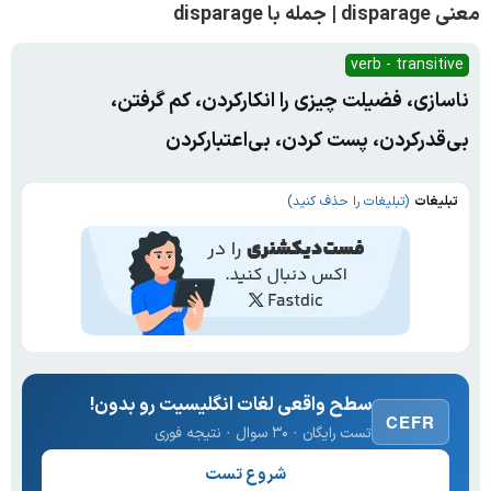
معنی disparage | جمله با disparage
verb - transitive
ناسازی، فضیلت چیزی را انکارکردن، کم گرفتن،
بی‌قدرکردن، پست کردن، بی‌اعتبارکردن
تبلیغات
(تبلیغات را حذف کنید)
سطح واقعی لغات انگلیسیت رو بدون!
CEFR
تست رایگان · ۳۰ سوال · نتیجه فوری
شروع تست