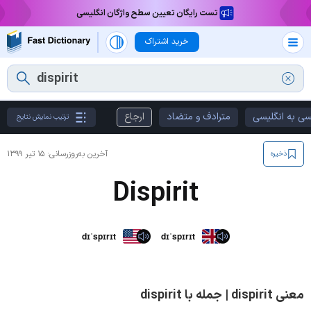
تست رایگان تعیین سطح واژگان انگلیسی
خرید اشتراک
سی به انگلیسی
مترادف و متضاد
ارجاع
ترتیب نمایش نتایج
آخرین به‌روزرسانی:
۱۵ تیر ۱۳۹۹
ذخیره
Dispirit
dɪˈspɪrɪt
dɪˈspɪrɪt
معنی dispirit | جمله با dispirit