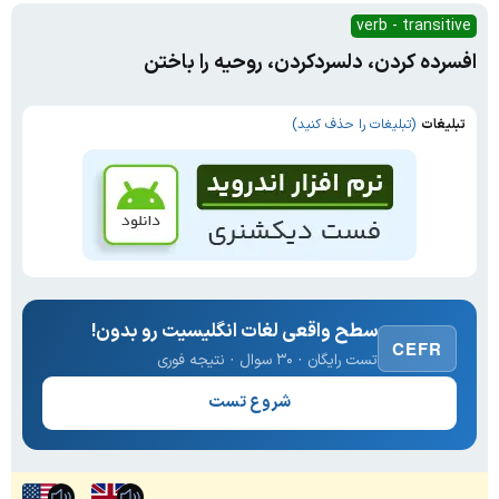
verb - transitive
افسرده کردن، دلسردکردن، روحیه را باختن
تبلیغات
(تبلیغات را حذف کنید)
سطح واقعی لغات انگلیسیت رو بدون!
CEFR
تست رایگان · ۳۰ سوال · نتیجه فوری
شروع تست