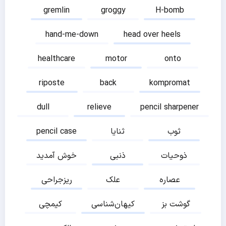
gremlin
groggy
H-bomb
hand-me-down
head over heels
healthcare
motor
onto
riposte
back
kompromat
dull
relieve
pencil sharpener
ثوب
ثنایا
pencil case
ذوحیات
ذنبی
خوش آمدید
عصاره
علک
ریزجراحی
گوشت بز
کیهان‌شناسی
کیمچی