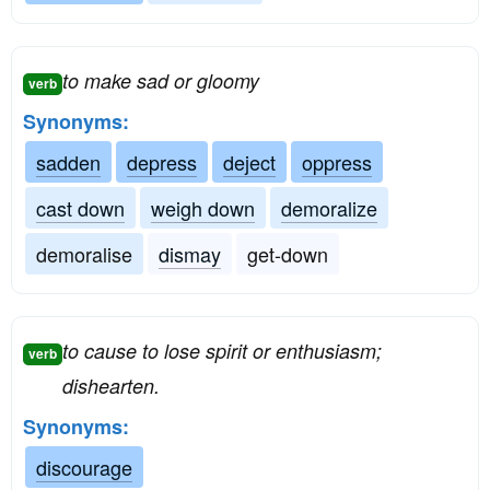
to make sad or gloomy
verb
Synonyms:
sadden
depress
deject
oppress
cast down
weigh down
demoralize
demoralise
dismay
get-down
to cause to lose spirit or enthusiasm;
verb
dishearten.
Synonyms:
discourage