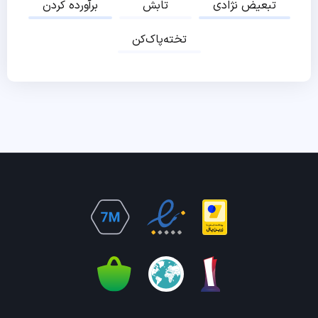
تبعیض نژادی
تابش
برآورده کردن
تخته‌پاک‌کن