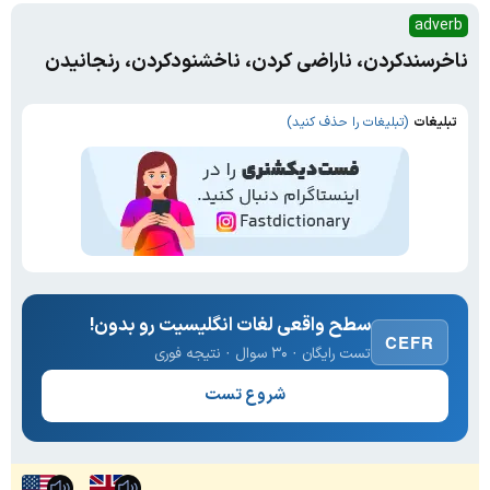
adverb
ناخرسندکردن، ناراضی کردن، ناخشنودکردن، رنجانیدن
تبلیغات
(تبلیغات را حذف کنید)
سطح واقعی لغات انگلیسیت رو بدون!
CEFR
تست رایگان · ۳۰ سوال · نتیجه فوری
شروع تست