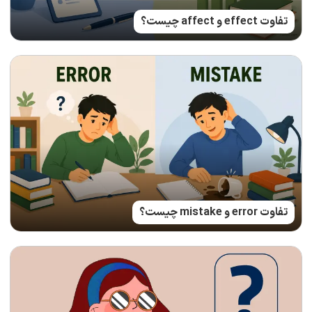
تفاوت effect و affect چیست؟
تفاوت error و mistake چیست؟