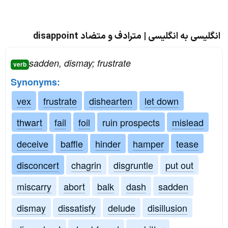
انگلیسی به انگلیسی | مترادف و متضاد disappoint
sadden, dismay; frustrate
verb
Synonyms:
vex
frustrate
dishearten
let down
thwart
fail
foil
ruin prospects
mislead
deceive
baffle
hinder
hamper
tease
disconcert
chagrin
disgruntle
put out
miscarry
abort
balk
dash
sadden
dismay
dissatisfy
delude
disillusion