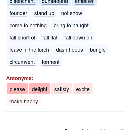
disenchant
dumbfound
embitter
founder
stand up
not show
come to nothing
bring to naught
fall short of
fall flat
fall down on
leave in the lurch
dash hopes
bungle
circumvent
torment
Antonyms:
please
delight
satisfy
excite
make happy