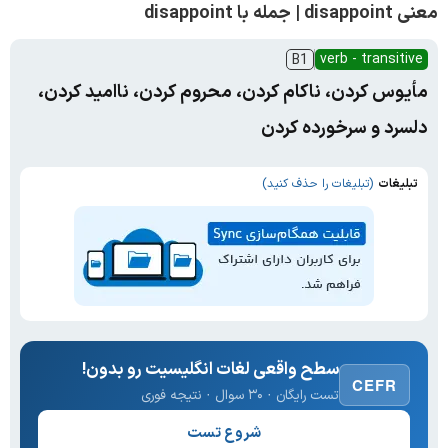
معنی disappoint | جمله با disappoint
verb - transitive
B1
مأیوس کردن، ناکام کردن، محروم کردن، ناامید کردن،
دلسرد و سرخورده کردن
تبلیغات
(تبلیغات را حذف کنید)
سطح واقعی لغات انگلیسیت رو بدون!
CEFR
تست رایگان · ۳۰ سوال · نتیجه فوری
شروع تست