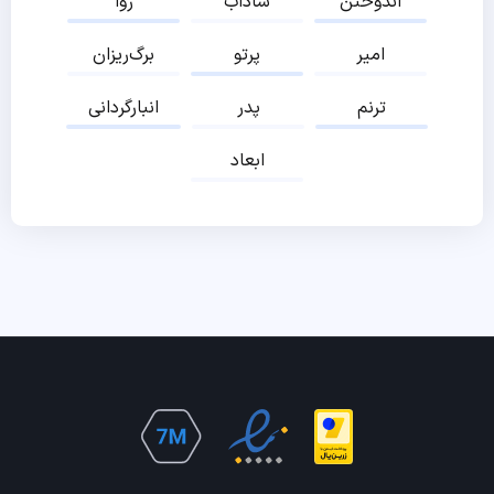
اندوختن
شاداب
روا
امیر
پرتو
برگ‌ریزان
ترنم
پدر
انبارگردانی
ابعاد