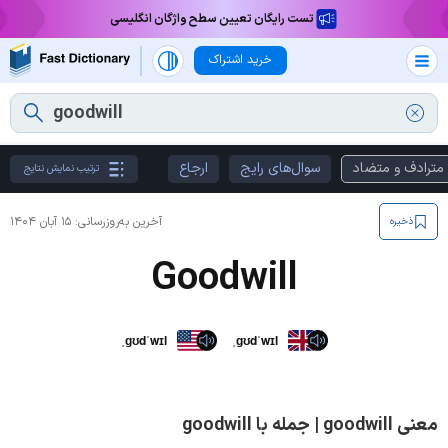
تست رایگان تعیین سطح واژگان انگلیسی
خرید اشتراک
مترادف و متضاد
سوال‌های رایج
ارجاع
ترتیب نمایش نتایج
آخرین به‌روزرسانی:
۱۵ آبان ۱۴۰۴
ذخیره
Goodwill
ˌɡʊdˈwɪl
ˌɡʊdˈwɪl
معنی goodwill | جمله با goodwill