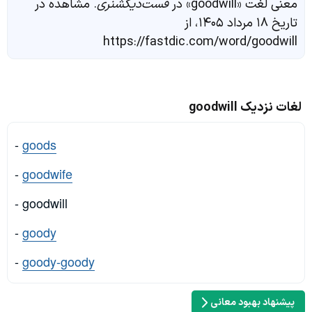
معنی لغت «goodwill» در
فست‌دیکشنری
. مشاهده در
تاریخ ۱۸ مرداد ۱۴۰۵، از
https://fastdic.com/word/goodwill
لغات نزدیک goodwill
-
goods
-
goodwife
- goodwill
-
goody
-
goody-goody
پیشنهاد بهبود معانی