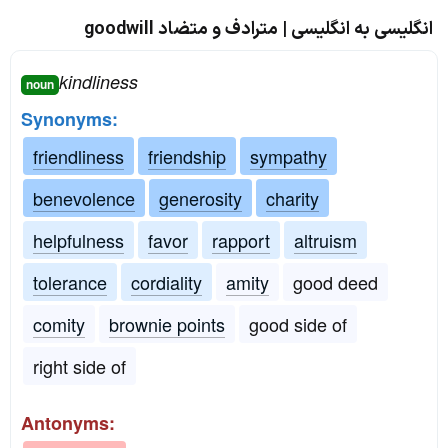
انگلیسی به انگلیسی | مترادف و متضاد goodwill
kindliness
noun
Synonyms:
friendliness
friendship
sympathy
benevolence
generosity
charity
helpfulness
favor
rapport
altruism
tolerance
cordiality
amity
good deed
comity
brownie points
good side of
right side of
Antonyms: