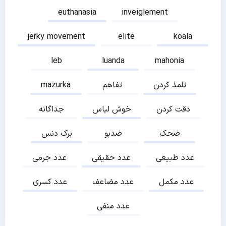
euthanasia
inveiglement
jerky movement
elite
koala
leb
luanda
mahonia
تلمذ کردن
تفاهم
mazurka
دقت کردن
خوش لباس
جداگانه
ضحک
ضدبو
برک دنس
عدد طبیعی
عدد حقیقی
عدد جرمی
عدد مکمل
عدد مضاعف
عدد کسری
عدد منفی