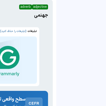
adverb
adjective
جهنمی
تبلیغات
(تبلیغات را حذف کنید)
سطح واقعی لغ
CEFR