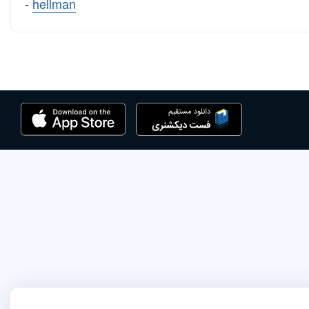
-
hellman