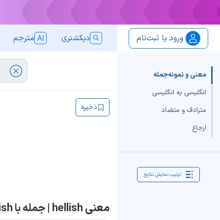
ورود یا ثبت‌نام
دیکشنری
مترجم
معنی و نمونه‌جمله
انگلیسی به انگلیسی
ذخیره
مترادف و متضاد
ارجاع
ترتیب نمایش نتایج
معنی hellish | جمله با hellish