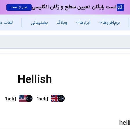
تست رایگان تعیین سطح واژگان انگلیسی
شروع تست
نرم‌افزار‌ها
ابزارها
وبلاگ
پشتیبانی
لغات م
Hellish
ˈhelɪʃ
ˈhelɪʃ