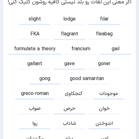
اگر معنی این لغات رو بلد نیستی کافیه روشون کلیک کنی!
slight
lodge
filar
FKA
flagrant
fleabag
formulate a theory
francium
gail
gallant
gave
goner
gong
good samaritan
موجودات
کنجکاوی
greco-roman
خوان
حرص
صواب
اندوختن
شاداب
روا
امیر
پرتو
برگ‌ریزان