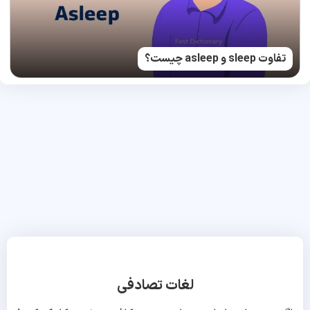
تفاوت sleep و asleep چیست؟
لغات تصادفی