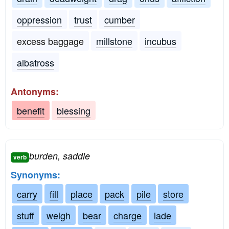
oppression
trust
cumber
excess baggage
millstone
incubus
albatross
Antonyms:
benefit
blessing
burden, saddle
verb
Synonyms:
carry
fill
place
pack
pile
store
stuff
weigh
bear
charge
lade