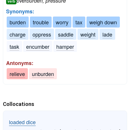
overburden, pressure
verb
Synonyms:
burden
trouble
worry
tax
weigh down
charge
oppress
saddle
weight
lade
task
encumber
hamper
Antonyms:
relieve
unburden
Collocations
loaded dice