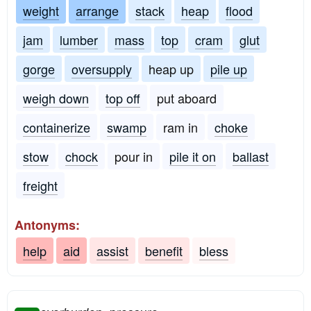
weight
arrange
stack
heap
flood
jam
lumber
mass
top
cram
glut
gorge
oversupply
heap up
pile up
weigh down
top off
put aboard
containerize
swamp
ram in
choke
stow
chock
pour in
pile it on
ballast
freight
Antonyms:
help
aid
assist
benefit
bless