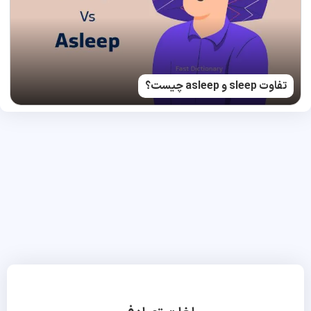
تفاوت sleep و asleep چیست؟