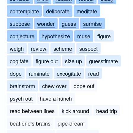
contemplate
deliberate
meditate
suppose
wonder
guess
surmise
conjecture
hypothesize
muse
figure
weigh
review
scheme
suspect
cogitate
figure out
size up
guesstimate
dope
ruminate
excogitate
read
brainstorm
chew over
dope out
psych out
have a hunch
read between lines
kick around
head trip
beat one’s brains
pipe-dream