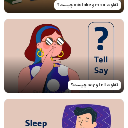
تفاوت error و mistake چیست؟
تفاوت tell و say چیست؟