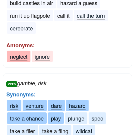
build castles in air
hazard a guess
run it up flagpole
call it
call the turn
cerebrate
Antonyms:
neglect
ignore
gamble, risk
verb
Synonyms:
risk
venture
dare
hazard
take a chance
play
plunge
spec
take a flier
take a fling
wildcat