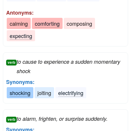
Antonyms:
calming
comforting
composing
expecting
to cause to experience a sudden momentary
verb
shock
Synonyms:
shocking
jolting
electrifying
to alarm, frighten, or surprise suddenly.
verb
Synonyms: