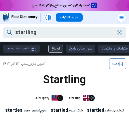
تست رایگان تعیین سطح واژگان انگلیسی
خرید اشتراک
مترادف و متضاد
سوال‌های رایج
ارجاع
ترتیب نمایش نتایج
آخرین به‌روزرسانی:
۱۳ آذر ۱۴۰۲
ذخیره
Startling
ˈstɑːrt̬lɪŋ
ˈstɑːtlɪŋ
startles
startled
startled
گذشته‌ی ساده:
شکل سوم:
سوم‌شخص مفرد: