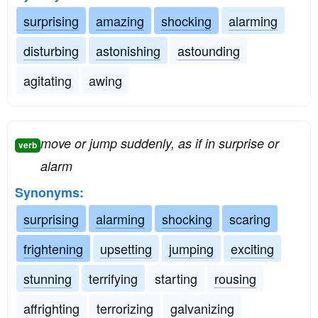
surprising
amazing
shocking
alarming
disturbing
astonishing
astounding
agitating
awing
move or jump suddenly, as if in surprise or
verb
alarm
Synonyms:
surprising
alarming
shocking
scaring
frightening
upsetting
jumping
exciting
stunning
terrifying
starting
rousing
affrighting
terrorizing
galvanizing