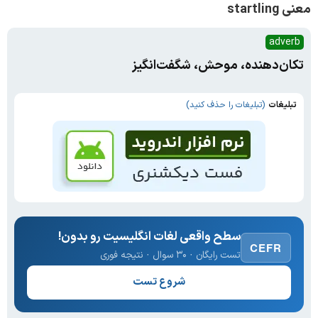
معنی startling
adverb
تکان‌دهنده، موحش،‌ شگفت‌انگیز
تبلیغات
(تبلیغات را حذف کنید)
سطح واقعی لغات انگلیسیت رو بدون!
CEFR
تست رایگان · ۳۰ سوال · نتیجه فوری
شروع تست