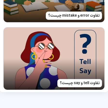
تفاوت error و mistake چیست؟
تفاوت tell و say چیست؟