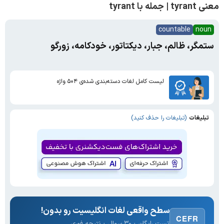
معنی tyrant | جمله با tyrant
countable
noun
ستمگر، ظالم، جبار، دیکتاتور، خودکامه، زورگو
لیست کامل لغات دسته‌بندی شده‌ی ۵۰۴ واژه
تبلیغات
(تبلیغات را حذف کنید)
سطح واقعی لغات انگلیسیت رو بدون!
CEFR
تست رایگان · ۳۰ سوال · نتیجه فوری