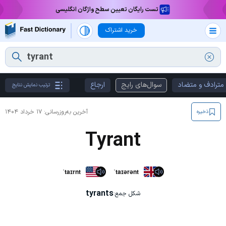
تست رایگان تعیین سطح واژگان انگلیسی
خرید اشتراک
مترادف و متضاد
سوال‌های رایج
ارجاع
ترتیب نمایش نتایج
آخرین به‌روزرسانی:
۱۷ خرداد ۱۴۰۴
ذخیره
Tyrant
ˈtaɪrnt
ˈtaɪərənt
tyrants
شکل جمع: