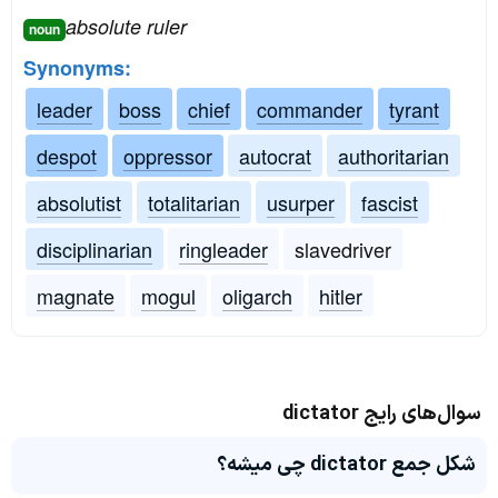
absolute ruler
noun
Synonyms:
leader
boss
chief
commander
tyrant
despot
oppressor
autocrat
authoritarian
absolutist
totalitarian
usurper
fascist
disciplinarian
ringleader
slavedriver
magnate
mogul
oligarch
hitler
سوال‌های رایج dictator
شکل جمع dictator چی میشه؟