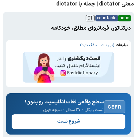
معنی dictator | جمله با dictator
countable
noun
C1
دیکتاتور، فرمانروای مطلق، خودکامه
تبلیغات
(تبلیغات را حذف کنید)
سطح واقعی لغات انگلیسیت رو بدون!
CEFR
تست رایگان · ۳۰ سوال · نتیجه فوری
شروع تست