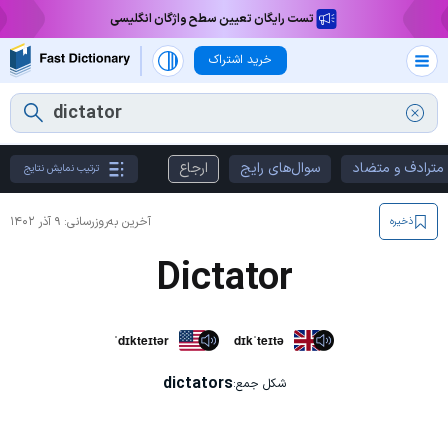
تست رایگان تعیین سطح واژگان انگلیسی
خرید اشتراک
مترادف و متضاد
سوال‌های رایج
ارجاع
ترتیب نمایش نتایج
آخرین به‌روزرسانی:
۹ آذر ۱۴۰۲
ذخیره
Dictator
ˈdɪkteɪtər
dɪkˈteɪtə
dictators
شکل جمع: