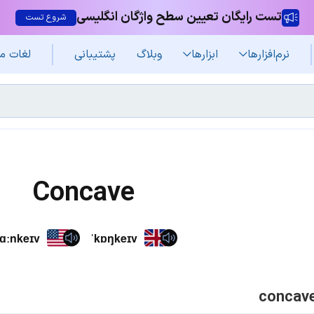
تست رایگان تعیین سطح واژگان انگلیسی
شروع تست
نرم‌افزار‌ها
ابزارها
وبلاگ
پشتیبانی
لغات م
Concave
kɑːnkeɪv
ˈkɒŋkeɪv