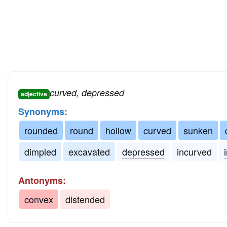
curved, depressed
adjective
Synonyms:
rounded
round
hollow
curved
sunken
dimpled
excavated
depressed
incurved
Antonyms:
convex
distended