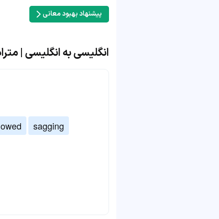
پیشنهاد بهبود معانی
انگلیسی به انگلیسی | مترادف و 
lowed
sagging