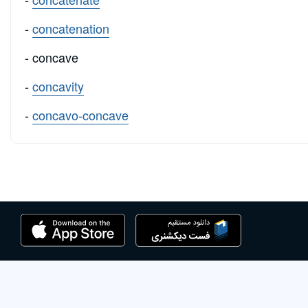
-
concatenation
- concave
-
concavity
-
concavo-concave