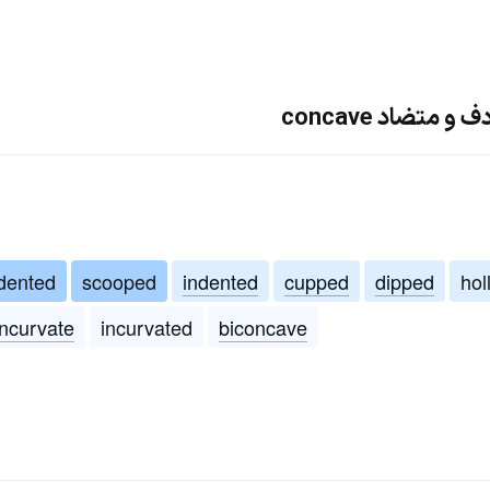
متضاد concave
dented
scooped
indented
cupped
dipped
hol
incurvate
incurvated
biconcave