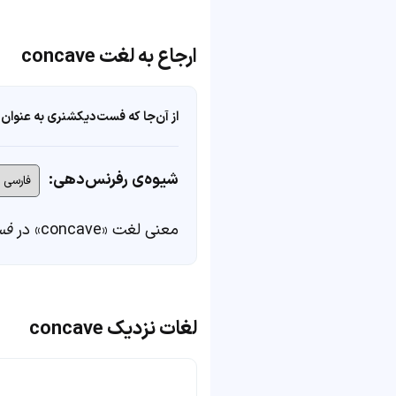
ارجاع به لغت concave
از آن‌جا که فست‌دیکشنری به عنوان 
شیوه‌ی رفرنس‌دهی:
معنی لغت «concave» در
فس
لغات نزدیک concave