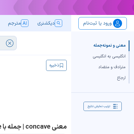
ورود یا ثبت‌نام
دیکشنری
مترجم
معنی و نمونه‌جمله
انگلیسی به انگلیسی
ذخیره
مترادف و متضاد
ارجاع
ترتیب نمایش نتایج
معنی concave | جمله با concave