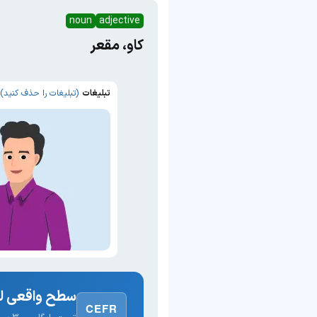
noun
adjective
کاو، مقعر
تبلیغات
(تبلیغات را حذف کنید)
سطح واقعی لغ
CEFR