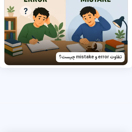
تفاوت error و mistake چیست؟