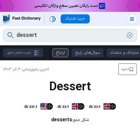
تست رایگان تعیین سطح واژگان انگلیسی
خرید اشتراک
مترادف و متضاد
سوال‌های رایج
ارجاع
ترتیب نمایش نتایج
آخرین به‌روزرسانی:
۴ آذر ۱۴۰۳
ذخیره
Dessert
dɪˈzɜrːt
dɪˈzɜːt
dɪˈzɜːt
desserts
شکل جمع: