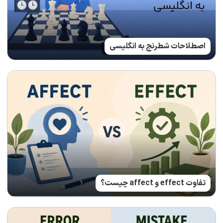
اصطلاحات شطرنج به انگلیسی
تفاوت effect و affect چیست؟