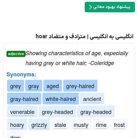
پیشنهاد بهبود معانی
انگلیسی به انگلیسی | مترادف و متضاد hoar
Showing characteristics of age, especially
adjective
having grey or white hair; -Coleridge
Synonyms:
grey
gray
aged
grey-haired
gray-haired
white-haired
ancient
venerable
grey-headed
gray-headed
hoary
grizzly
stale
musty
rime
frost
dew