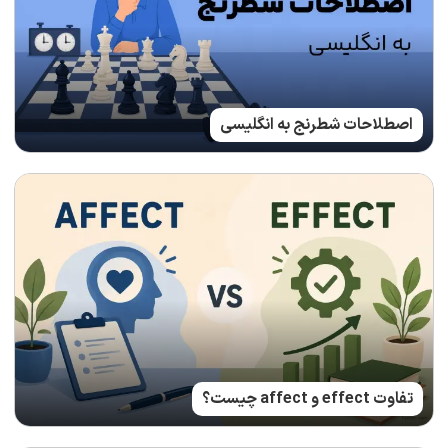
اصطلاحات شطرنج به انگلیسی
تفاوت effect و affect چیست؟