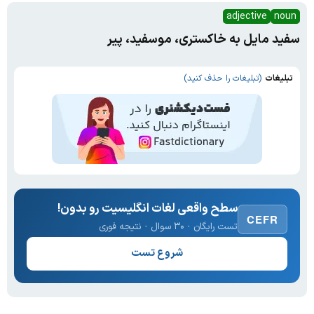
adjective
noun
سفید مایل به خاکستری، موسفید، پیر
تبلیغات
(تبلیغات را حذف کنید)
سطح واقعی لغات انگلیسیت رو بدون!
CEFR
تست رایگان · ۳۰ سوال · نتیجه فوری
شروع تست