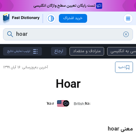
تست رایگان تعیین سطح واژگان انگلیسی
خرید اشتراک
سی به انگلیسی
مترادف و متضاد
ارجاع
ترتیب نمایش نتایج
آخرین به‌روزرسانی:
۱۶ آبان ۱۳۹۹
ذخیره
Hoar
ˈhɔːr
hɔː
British:
معنی hoar