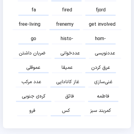
fa
fired
fjord
free-living
frenemy
get involved
go
histo-
hom-
عددنویسی
عددخوانی
ضربان داشتن
عرق کردن
عمیقا
عموقلی
غنی‌سازی
غاز کانادایی
عدد مرکب
فاطمه
فائق
کره‌ی جنوبی
کمربند سبز
کس
فرو