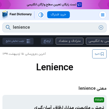
تست رایگان تعیین سطح واژگان انگلیسی
خرید اشتراک
سی به انگلیسی
مترادف و متضاد
ارجاع
ترتیب نمایش نتایج
آخرین به‌روزرسانی:
۱۵ اردیبهشت ۱۳۹۹
ذخیره
Lenience
معنی lenience
noun
نرمش، ملایمت، مدارا، ارفاق، آسان‌گیری