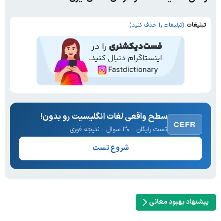
تبلیغات
(تبلیغات را حذف کنید)
سطح واقعی لغات انگلیسیت رو بدون!
CEFR
تست رایگان · ۳۰ سوال · نتیجه فوری
شروع تست
پیشنهاد بهبود معانی