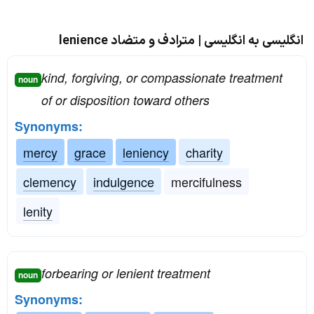
انگلیسی به انگلیسی | مترادف و متضاد lenience
kind, forgiving, or compassionate treatment
noun
of or disposition toward others
Synonyms:
mercy
grace
leniency
charity
clemency
indulgence
mercifulness
lenity
forbearing or lenient treatment
noun
Synonyms: