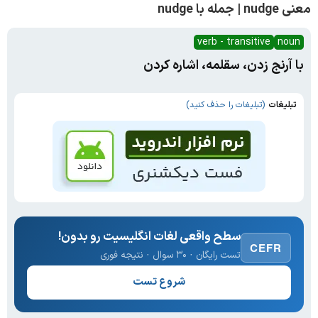
معنی nudge | جمله با nudge
verb - transitive
noun
با آرنج زدن، سقلمه، اشاره کردن
تبلیغات
(تبلیغات را حذف کنید)
سطح واقعی لغات انگلیسیت رو بدون!
CEFR
تست رایگان · ۳۰ سوال · نتیجه فوری
شروع تست