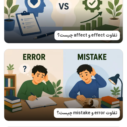
تفاوت effect و affect چیست؟
تفاوت error و mistake چیست؟