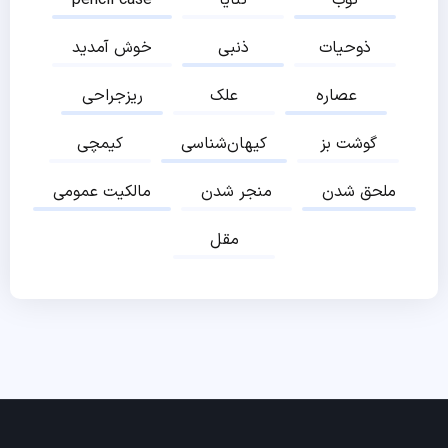
ثوب
ثنایا
pencil case
ذوحیات
ذنبی
خوش آمدید
عصاره
علک
ریزجراحی
گوشت بز
کیهان‌شناسی
کیمچی
ملحق شدن
منجر شدن
مالکیت عمومی
مقل