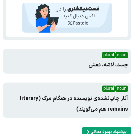
plural
noun
جسد، لاشه، نعش
plural
noun
آثار چاپ‌نشده‌ی نویسنده در هنگام مرگ (literary
remains هم می‌گویند)
پیشنهاد بهبود معانی