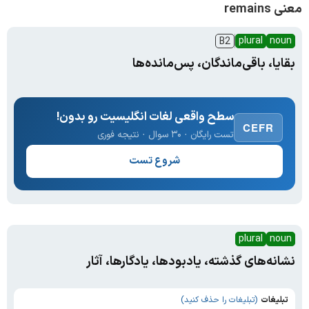
معنی remains
plural
noun
B2
بقایا، باقی‌ماندگان، پس‌مانده‌ها
سطح واقعی لغات انگلیسیت رو بدون!
CEFR
تست رایگان · ۳۰ سوال · نتیجه فوری
شروع تست
plural
noun
نشانه‌های گذشته، یادبودها، یادگارها، آثار
تبلیغات
(تبلیغات را حذف کنید)