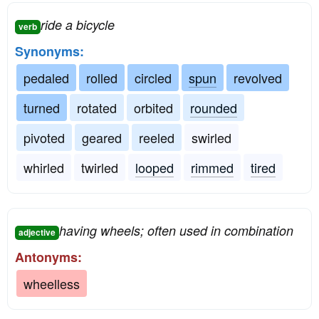
ride a bicycle
verb
Synonyms:
pedaled
rolled
circled
spun
revolved
turned
rotated
orbited
rounded
pivoted
geared
reeled
swirled
whirled
twirled
looped
rimmed
tired
having wheels; often used in combination
adjective
Antonyms:
wheelless