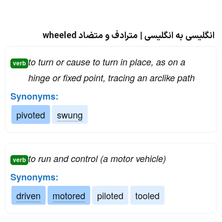
انگلیسی به انگلیسی | مترادف و متضاد wheeled
to turn or cause to turn in place, as on a
verb
hinge or fixed point, tracing an arclike path
Synonyms:
pivoted
swung
to run and control (a motor vehicle)
verb
Synonyms:
driven
motored
piloted
tooled