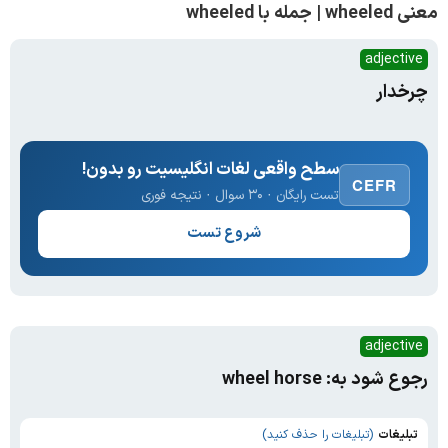
معنی wheeled | جمله با wheeled
adjective
چرخدار
سطح واقعی لغات انگلیسیت رو بدون!
CEFR
تست رایگان · ۳۰ سوال · نتیجه فوری
شروع تست
adjective
رجوع شود به: wheel horse
تبلیغات
(تبلیغات را حذف کنید)