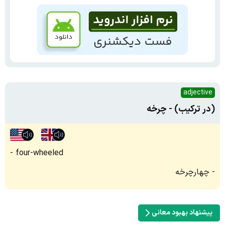
adjective
(در ترکیب) - چرخه
four-wheeled
چهارچرخه
پیشنهاد بهبود معانی