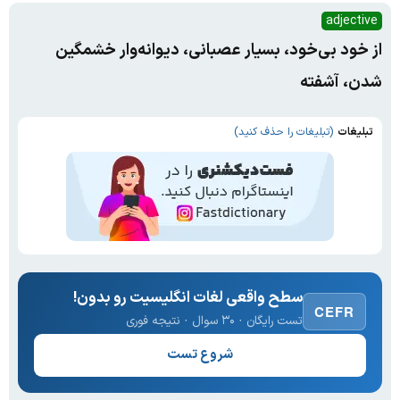
adjective
از خود بی‌خود، بسیار عصبانی، دیوانه‌وار خشمگین
شدن، آشفته
تبلیغات
(تبلیغات را حذف کنید)
سطح واقعی لغات انگلیسیت رو بدون!
CEFR
تست رایگان · ۳۰ سوال · نتیجه فوری
شروع تست