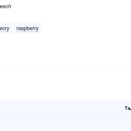
peech
ecry
raspberry