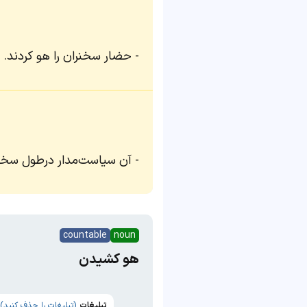
حضار سخنران را هو کردند.
آن سیاست‌مدار درطول سخنر
countable
noun
هو کشیدن
تبلیغات
(تبلیغات را حذف کنید)