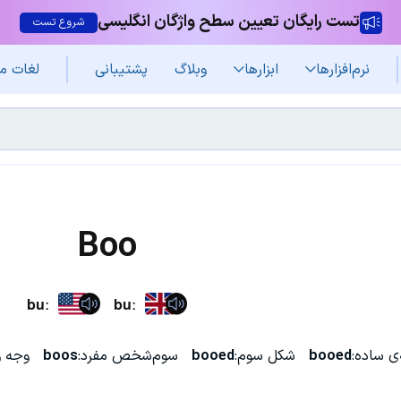
تست رایگان تعیین سطح واژگان انگلیسی
شروع تست
نرم‌افزار‌ها
ابزارها
وبلاگ
پشتیبانی
لغات م
Boo
buː
buː
ی ساده:
booed
شکل سوم:
booed
سوم‌شخص مفرد:
boos
وجه 