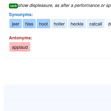
show displeasure, as after a performance or s
verb
Synonyms:
jeer
hiss
hoot
holler
heckle
catcall
d
Antonyms:
applaud