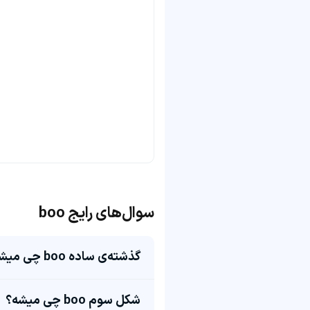
سوال‌های رایج boo
گذشته‌ی ساده boo چی میشه؟
شکل سوم boo چی میشه؟