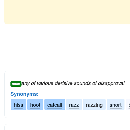
any of various derisive sounds of disapproval
noun
Synonyms:
hiss
hoot
catcall
razz
razzing
snort