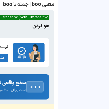
معنی boo | جمله با boo
 - transitive
verb - intransitive
هو کردن
لیست 
مشا
سطح واقعی لغ
CEFR
تست رایگان · ۳۰ سوال · نتیجه فوری