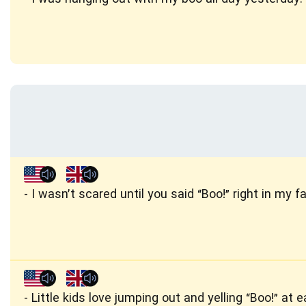
I wasn’t scared until you said “Boo!” right in my f
Little kids love jumping out and yelling “Boo!” at 