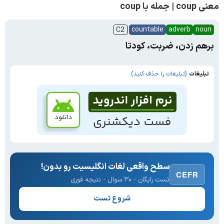
معنی coup | جمله با coup
countable
adverb
noun
C2
برهم زدن، ضربت، کودتا
تبلیغات
(تبلیغات را حذف کنید)
سطح واقعی لغات انگلیسیت رو بدون!
CEFR
تست رایگان · ۳۰ سوال · نتیجه فوری
شروع تست