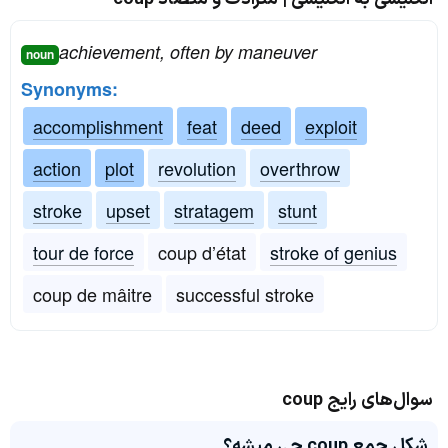
achievement, often by maneuver
noun
Synonyms:
accomplishment
feat
deed
exploit
action
plot
revolution
overthrow
stroke
upset
stratagem
stunt
tour de force
coup d’état
stroke of genius
coup de mâitre
successful stroke
سوال‌های رایج coup
شکل جمع coup چی میشه؟