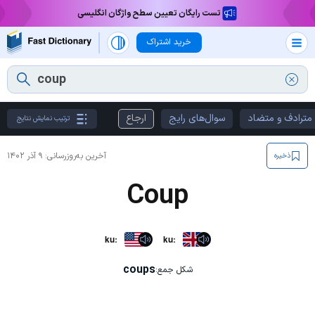
تست رایگان تعیین سطح واژگان انگلیسی
خرید اشتراک
مترادف و متضاد
سوال‌های رایج
ارجاع
ترتیب نمایش نتایج
آخرین به‌روزرسانی:
۹ آذر ۱۴۰۲
ذخیره
Coup
kuː
kuː
coups
شکل جمع: