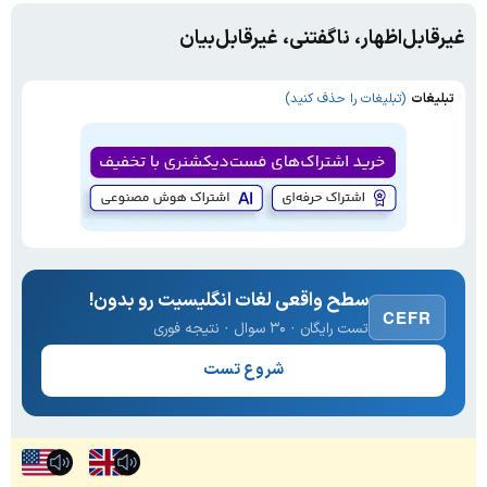
غیر‌قابل‌اظهار، ناگفتنی، غیرقابل‌بیان
تبلیغات
(تبلیغات را حذف کنید)
سطح واقعی لغات انگلیسیت رو بدون!
CEFR
تست رایگان · ۳۰ سوال · نتیجه فوری
شروع تست