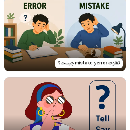
تفاوت error و mistake چیست؟