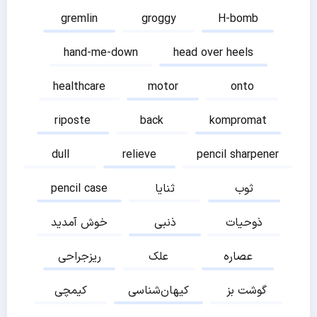
gremlin
groggy
H-bomb
hand-me-down
head over heels
healthcare
motor
onto
riposte
back
kompromat
dull
relieve
pencil sharpener
ثوب
ثنایا
pencil case
ذوحیات
ذنبی
خوش آمدید
عصاره
علک
ریزجراحی
گوشت بز
کیهان‌شناسی
کیمچی