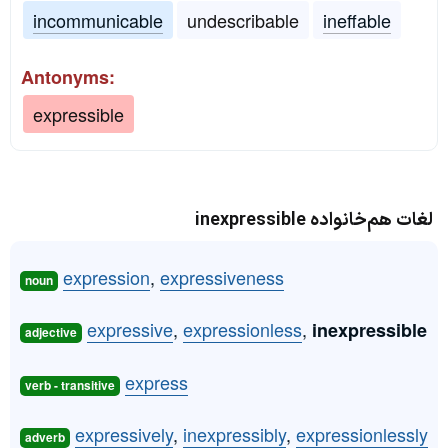
incommunicable
undescribable
ineffable
Antonyms:
expressible
لغات هم‌خانواده inexpressible
expression
,
expressiveness
noun
expressive
,
expressionless
,
inexpressible
adjective
express
verb - transitive
expressively
,
inexpressibly
,
expressionlessly
adverb