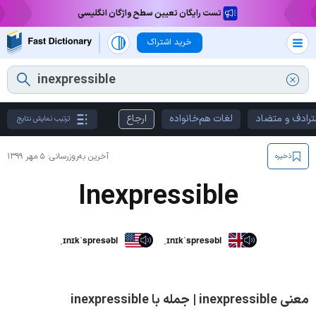
تست رایگان تعیین سطح واژگان انگلیسی
خرید اشتراک
ترادف و متضاد
لغات هم‌خانواده
ارجاع
ترتیب نمایش نتایج
آخرین به‌روزرسانی:
۵ مهر ۱۳۹۹
ذخیره
Inexpressible
ˌɪnɪkˈspresəbl
ˌɪnɪkˈspresəbl
معنی inexpressible | جمله با inexpressible