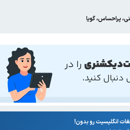
نی، پراحساس، گویا
ات انگلیسیت رو بدون!