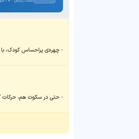
تست رایگان · ۳۰ سوال · نتیجه فوری
چهره‌ی پر‌احساس کودک، با ه
حتی در سکوت هم، حرکات گوی