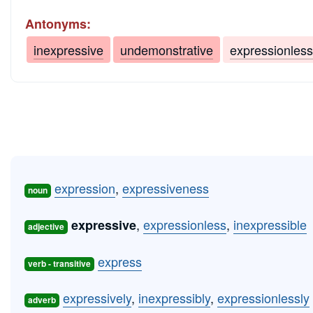
Antonyms:
inexpressive
undemonstrative
expressionless
expression
,
expressiveness
noun
,
expressionless
,
inexpressible
expressive
adjective
express
verb - transitive
expressively
,
inexpressibly
,
expressionlessly
adverb