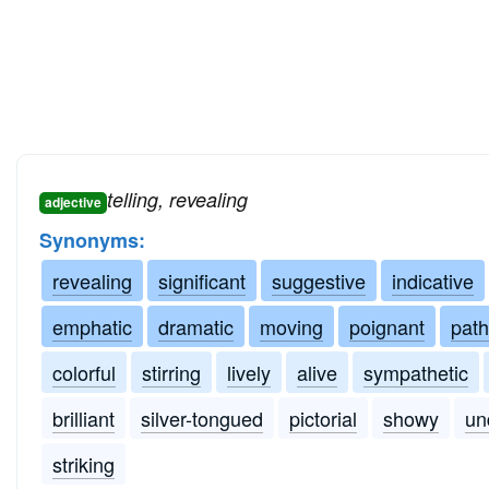
telling, revealing
adjective
Synonyms:
revealing
significant
suggestive
indicative
emphatic
dramatic
moving
poignant
path
colorful
stirring
lively
alive
sympathetic
brilliant
silver-tongued
pictorial
showy
un
striking