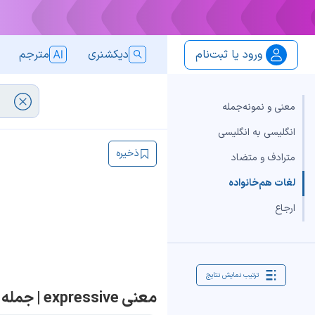
ورود یا ثبت‌نام
دیکشنری
مترجم
معنی و نمونه‌جمله
انگلیسی به انگلیسی
ذخیره
مترادف و متضاد
لغات هم‌خانواده
ارجاع
ترتیب نمایش نتایج
معنی expressive | جمله با expressive