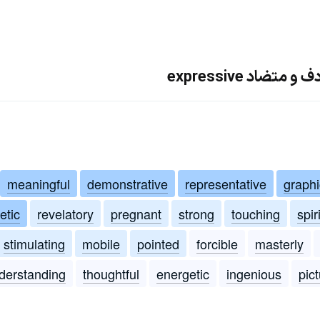
ضاد expressive
meaningful
demonstrative
representative
graphi
etic
revelatory
pregnant
strong
touching
spir
stimulating
mobile
pointed
forcible
masterly
derstanding
thoughtful
energetic
ingenious
pic