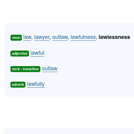
law
,
lawyer
,
outlaw
,
lawfulness
,
lawlessness
noun
lawful
adjective
outlaw
verb - transitive
lawfully
adverb