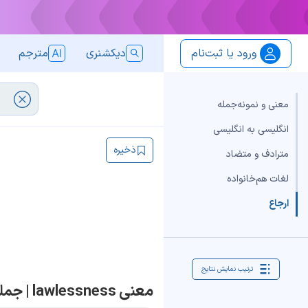
ورود یا ثبت‌نام
دیکشنری
مترجم
معنی و نمونه‌جمله
انگلیسی به انگلیسی
ذخیره
مترادف و متضاد
لغات هم‌خانواده
ارجاع
ترتیب نمایش نتایج
معنی lawlessness | جمله با lawlessness