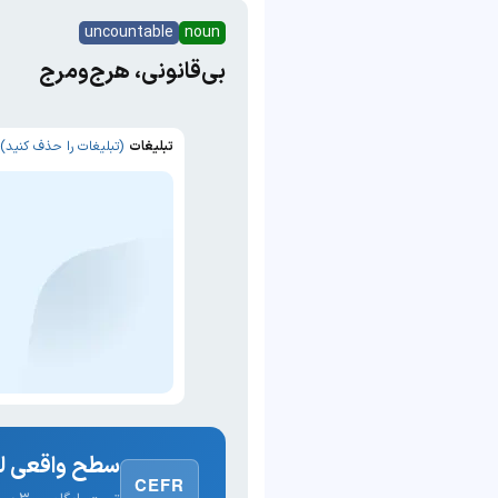
uncountable
noun
بی‌قانونی، هرج‌ومرج
تبلیغات
(تبلیغات را حذف کنید)
سطح واقعی لغ
CEFR