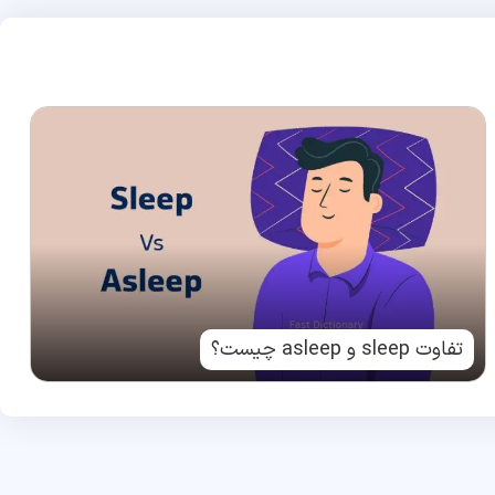
تفاوت sleep و asleep چیست؟