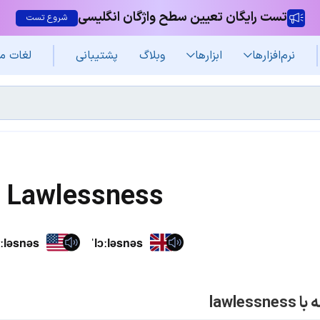
تست رایگان تعیین سطح واژگان انگلیسی
شروع تست
نرم‌افزار‌ها
ابزارها
وبلاگ
پشتیبانی
لغات م
Lawlessness
ɑːləsnəs
ˈlɔːləsnəs