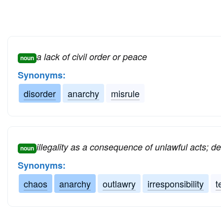
a lack of civil order or peace
noun
Synonyms:
disorder
anarchy
misrule
illegality as a consequence of unlawful acts; de
noun
Synonyms:
chaos
anarchy
outlawry
irresponsibility
t