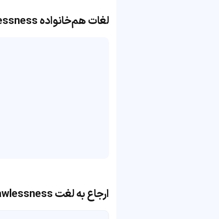
لغات هم‌خانواده lawlessness
ارجاع به لغت lawlessness