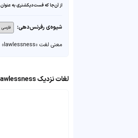
از آن‌جا که فست‌دیکشنری به عنوان 
شیوه‌ی رفرنس‌دهی:
معنی لغت «lawlessness» در
لغات نزدیک lawlessness