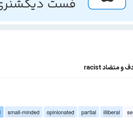
 متضاد racist
d
small-minded
opinionated
partial
illiberal
se