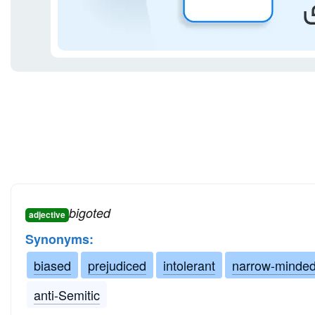
bigoted
adjective
Synonyms:
biased
prejudiced
intolerant
narrow-minde
anti-Semitic