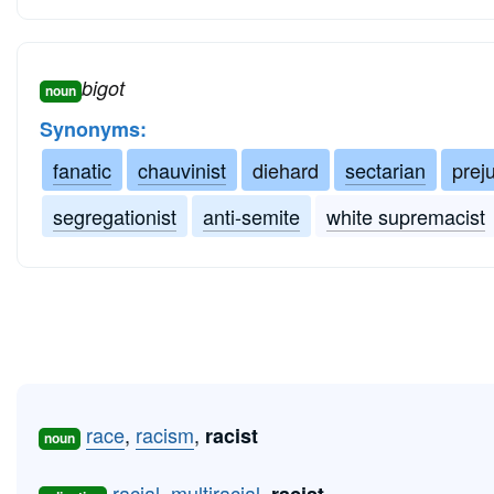
bigot
noun
Synonyms:
fanatic
chauvinist
diehard
sectarian
prej
segregationist
anti-semite
white supremacist
race
,
racism
,
racist
noun
racial
,
multiracial
,