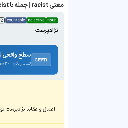
معنی racist | جمله با racist
countable
adjective
noun
C2
نژادپرست
سطح واقعی لغ
CEFR
تست رایگان · ۳۰ سوال · نتیجه فوری
اعمال و عقاید نژادپرست ت