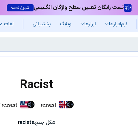
تست رایگان تعیین سطح واژگان انگلیسی
شروع تست
نرم‌افزار‌ها
ابزارها
وبلاگ
پشتیبانی
لغات م
Racist
ˈreɪsɪst
ˈreɪsɪst
شکل جمع:
racists