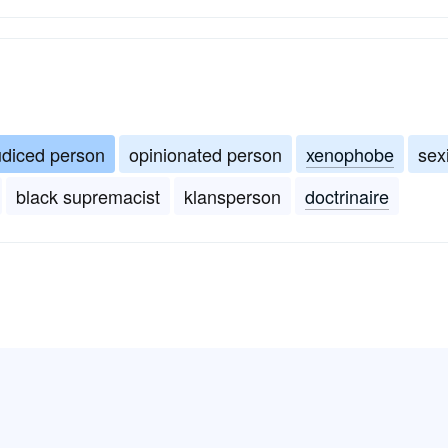
udiced person
opinionated person
xenophobe
sex
black supremacist
klansperson
doctrinaire